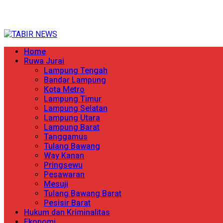
Skip
TERPERCAYA MENYINGKAP BERITA
to
content
Primary
Home
Menu
Ruwa Jurai
Lampung Tengah
Bandar Lampung
Kota Metro
Lampung Timur
Lampung Selatan
Lampung Utara
Lampung Barat
Tanggamus
Tulang Bawang
Way Kanan
Pringsewu
Pesawaran
Mesuji
Tulang Bawang Barat
Pesisir Barat
Hukum dan Kriminalitas
Ekonomi