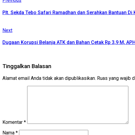
Continue
Previous
post:
Reading
Plt. Sekda Tebo Safari Ramadhan dan Serahkan Bantuan Di
Next
Next
post:
Dugaan Korupsi Belanja ATK dan Bahan Cetak Rp 3,9 M, A
Tinggalkan Balasan
Alamat email Anda tidak akan dipublikasikan.
Ruas yang wajib d
Komentar
*
Nama
*