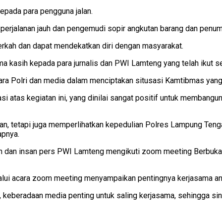
epada para pengguna jalan.
 perjalanan jauh dan pengemudi sopir angkutan barang dan penu
berkah dan dapat mendekatkan diri dengan masyarakat.
kasih kepada para jurnalis dan PWI Lamteng yang telah ikut ser
ntara Polri dan media dalam menciptakan situsasi Kamtibmas ya
 atas kegiatan ini, yang dinilai sangat positif untuk membang
iaan, tetapi juga memperlihatkan kepedulian Polres Lampung Ten
apnya.
aran dan insan pers PWI Lamteng mengikuti zoom meeting Berb
alui acara zoom meeting menyampaikan pentingnya kerjasama ant
, keberadaan media penting untuk saling kerjasama, sehingga sine