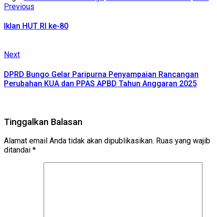
Continue
Previous
Previous
post:
Reading
Iklan HUT RI ke-80
Next
Next
post:
DPRD Bungo Gelar Paripurna Penyampaian Rancangan
Perubahan KUA dan PPAS APBD Tahun Anggaran 2025
Tinggalkan Balasan
Alamat email Anda tidak akan dipublikasikan.
Ruas yang wajib
ditandai
*