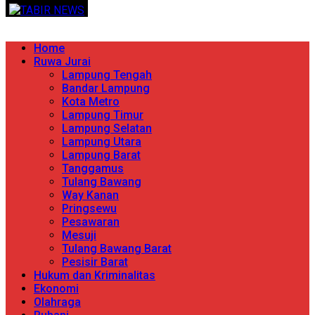
Skip
TERPERCAYA MENYINGKAP BERITA
to
content
Primary
Home
Menu
Ruwa Jurai
Lampung Tengah
Bandar Lampung
Kota Metro
Lampung Timur
Lampung Selatan
Lampung Utara
Lampung Barat
Tanggamus
Tulang Bawang
Way Kanan
Pringsewu
Pesawaran
Mesuji
Tulang Bawang Barat
Pesisir Barat
Hukum dan Kriminalitas
Ekonomi
Olahraga