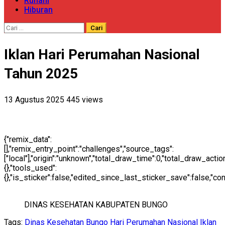
Ruhani
Hiburan
Cari
untuk:
Iklan Hari Perumahan Nasional
Tahun 2025
13 Agustus 2025
445 views
{"remix_data":
[],"remix_entry_point":"challenges","source_tags":
["local"],"origin":"unknown","total_draw_time":0,"total_draw_act
{},"tools_used":
{},"is_sticker":false,"edited_since_last_sticker_save":false,"co
DINAS KESEHATAN KABUPATEN BUNGO
Tags:
Dinas Kesehatan Bungo
Hari Perumahan Nasional
Iklan