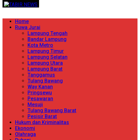
Skip
TERPERCAYA MENYINGKAP BERITA
to
content
Primary
Home
Menu
Ruwa Jurai
Lampung Tengah
Bandar Lampung
Kota Metro
Lampung Timur
Lampung Selatan
Lampung Utara
Lampung Barat
Tanggamus
Tulang Bawang
Way Kanan
Pringsewu
Pesawaran
Mesuji
Tulang Bawang Barat
Pesisir Barat
Hukum dan Kriminalitas
Ekonomi
Olahraga