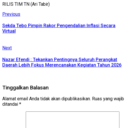
RILIS TIM TN (Ari Tabir)
Continue
Previous
Previous
post:
Reading
Sekda Tebo Pimpin Rakor Pengendalian Inflasi Secara
Virtual
Next
Next
post:
Nazar Efendi : Tekankan Pentingnya Seluruh Perangkat
Daerah Lebih Fokus Merencanakan Kegiatan Tahun 2026
Tinggalkan Balasan
Alamat email Anda tidak akan dipublikasikan.
Ruas yang wajib
ditandai
*