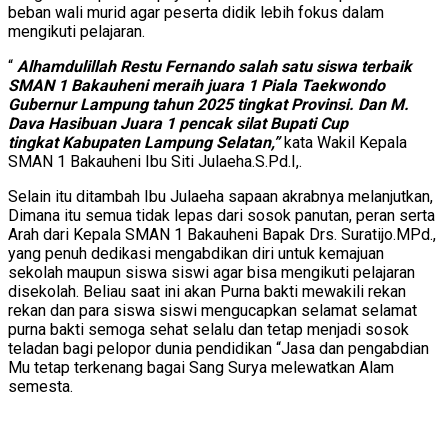
beban wali murid agar peserta didik lebih fokus dalam
mengikuti pelajaran.
“
Alhamdulillah Restu Fernando salah satu siswa terbaik
SMAN 1 Bakauheni meraih juara 1 Piala Taekwondo
Gubernur Lampung tahun 2025 tingkat Provinsi. Dan M.
Dava Hasibuan Juara 1 pencak silat Bupati Cup
tingkat
Kabupaten Lampung Selatan,”
kata Wakil Kepala
SMAN 1 Bakauheni Ibu Siti Julaeha.S.Pd.I,.
Selain itu ditambah Ibu Julaeha sapaan akrabnya melanjutkan,
Dimana itu semua tidak lepas dari sosok panutan, peran serta
Arah dari Kepala SMAN 1 Bakauheni Bapak Drs. Suratijo.MPd.,
yang penuh dedikasi mengabdikan diri untuk kemajuan
sekolah maupun siswa siswi agar bisa mengikuti pelajaran
disekolah. Beliau saat ini akan Purna bakti mewakili rekan
rekan dan para siswa siswi mengucapkan selamat selamat
purna bakti semoga sehat selalu dan tetap menjadi sosok
teladan bagi pelopor dunia pendidikan “Jasa dan pengabdian
Mu tetap terkenang bagai Sang Surya melewatkan Alam
semesta.