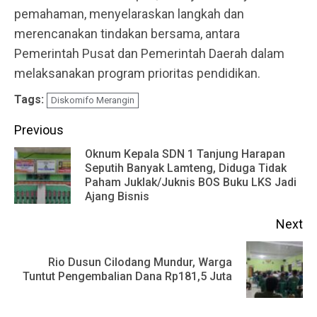
pemahaman, menyelaraskan langkah dan
merencanakan tindakan bersama, antara
Pemerintah Pusat dan Pemerintah Daerah dalam
melaksanakan program prioritas pendidikan.
Tags:
Diskomifo Merangin
Continue
Previous
Reading
Oknum Kepala SDN 1 Tanjung Harapan
Seputih Banyak Lamteng, Diduga Tidak
Pr
Paham Juklak/Juknis BOS Buku LKS Jadi
po
Ajang Bisnis
Next
Rio Dusun Cilodang Mundur, Warga
Next
Tuntut Pengembalian Dana Rp181,5 Juta
post: