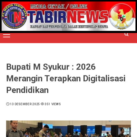
Skip
to
TERPERCAYA MENYINGKAP BERITA
content
Primary
Menu
Bupati M Syukur : 2026
Merangin Terapkan Digitalisasi
Pendidikan
13 DESEMBER 2025
351 VIEWS