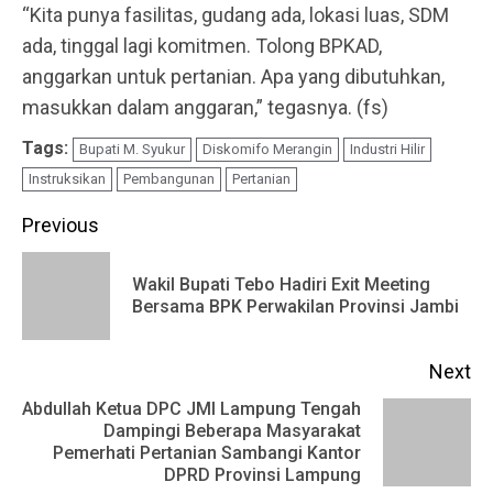
“Kita punya fasilitas, gudang ada, lokasi luas, SDM
ada, tinggal lagi komitmen. Tolong BPKAD,
anggarkan untuk pertanian. Apa yang dibutuhkan,
masukkan dalam anggaran,” tegasnya. (fs)
Tags:
Bupati M. Syukur
Diskomifo Merangin
Industri Hilir
Instruksikan
Pembangunan
Pertanian
Continue
Previous
Reading
Wakil Bupati Tebo Hadiri Exit Meeting
Pr
Bersama BPK Perwakilan Provinsi Jambi
po
Next
Abdullah Ketua DPC JMI Lampung Tengah
Dampingi Beberapa Masyarakat
Next
Pemerhati Pertanian Sambangi Kantor
post:
DPRD Provinsi Lampung