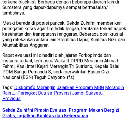
terkena blacklist. Berbeda dengan beberapa daerah lain di
Sumatera yang dapur-dapurnya sempat bermasalah,”
tambahnya.
Meski berada di posisi puncak, Sekda Zulhifni memberikan
peringatan keras agar tim tidak lengah, terutama terkait aspek
kesehatan dan transparansi anggaran. Beberapa poin krusial
yang ditekankan antara lain Sterilitas Dapur, Kualitas Gizi: dan
Akuntabilitas Anggaran.
Rapat evaluasi ini dihadiri oleh jajaran Forkopimda dan
instansi terkait, termasuk Waka II DPRD Merangin Ahmad
Fahmi, Kasi Intel Kejari Merangin Tri Sutrisno, Kepala Balai
POM Bungo Pernanda S, serta perwakilan Badan Gizi
Nasional (BGN) Teguh Cahyono. (fs)
Tags:
Diskomifo Merangin
Jalankan Program MBG
Merangin
Raih ......Peringkat Dua
se-Provinsi Jambi
Sukses...
Continue
Previous
Previous
post:
Reading
Sekda Zulhifni Pimpin Evaluasi Program Makan Bergizi
Gratis, Ingatkan Kualitas dan Kebersihan