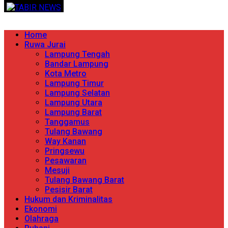
Skip
TERPERCAYA MENYINGKAP BERITA
to
content
Primary
Home
Menu
Ruwa Jurai
Lampung Tengah
Bandar Lampung
Kota Metro
Lampung Timur
Lampung Selatan
Lampung Utara
Lampung Barat
Tanggamus
Tulang Bawang
Way Kanan
Pringsewu
Pesawaran
Mesuji
Tulang Bawang Barat
Pesisir Barat
Hukum dan Kriminalitas
Ekonomi
Olahraga