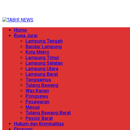
Skip
TERPERCAYA MENYINGKAP BERITA
to
content
Primary
Home
Menu
Ruwa Jurai
Lampung Tengah
Bandar Lampung
Kota Metro
Lampung Timur
Lampung Selatan
Lampung Utara
Lampung Barat
Tanggamus
Tulang Bawang
Way Kanan
Pringsewu
Pesawaran
Mesuji
Tulang Bawang Barat
Pesisir Barat
Hukum dan Kriminalitas
Ekonomi