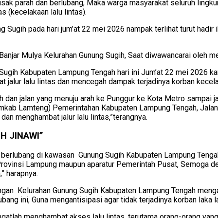
sak parah dan berlubang, Maka warga masyarakat seluruh lingk
 (kecelakaan lalu lintas).
Sugih pada hari jum’at 22 mei 2026 nampak terlihat turut hadir 
9 Banjar Mulya Kelurahan Gunung Sugih, Saat diwawancarai oleh
Sugih Kabupaten Lampung Tengah hari ini Jum’at 22 mei 2026 ka
alur lalu lintas dan mencegah dampak terjadinya korban kecelaka
jah dan jalan yang menuju arah ke Punggur ke Kota Metro sampai
Pemkab Lamteng) Pemerintahan Kabupaten Lampung Tengah, Jalan 
an menghambat jalur lalu lintas,”terangnya.
H JINAWI”
an berlubang di kawasan Gunung Sugih Kabupaten Lampung Tengah,
 Provinsi Lampung maupun aparatur Pemerintah Pusat, Semoga de
” harapnya.
ungan Kelurahan Gunung Sugih Kabupaten Lampung Tengah mengam
ang ini, Guna mengantisipasi agar tidak terjadinya korban laka la
ngatlah menghambat akses lalu lintas, terutama orang-orang yang