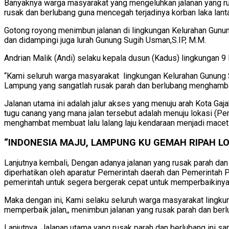
Banyaknya warga masyarakat yang mengeluhkan jalanan yang ru
rusak dan berlubang guna mencegah terjadinya korban laka lantas
Gotong royong menimbun jalanan di lingkungan Kelurahan Gunung 
dan didampingi juga lurah Gunung Sugih Usman,S.IP, M.M.
Andrian Malik (Andi) selaku kepala dusun (Kadus) lingkungan 
“Kami seluruh warga masyarakat lingkungan Kelurahan Gunung 
Lampung yang sangatlah rusak parah dan berlubang menghambat j
Jalanan utama ini adalah jalur akses yang menuju arah Kota Ga
tugu canang yang mana jalan tersebut adalah menuju lokasi (
menghambat membuat lalu lalang laju kendaraan menjadi macet d
“INDONESIA MAJU, LAMPUNG KU GEMAH RIPAH LO
Lanjutnya kembali, Dengan adanya jalanan yang rusak parah d
diperhatikan oleh aparatur Pemerintah daerah dan Pemerintah
pemerintah untuk segera bergerak cepat untuk memperbaikinya,
Maka dengan ini, Kami selaku seluruh warga masyarakat lingk
memperbaik jalan,, menimbun jalanan yang rusak parah dan berlub
Lanjutnya, Jalanan utama yang rusak parah dan berlubang ini sa