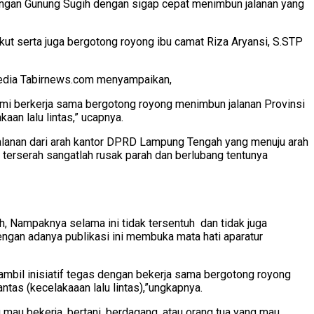
ungan Gunung Sugih dengan sigap cepat menimbun jalanan yang
ikut serta juga bergotong royong ibu camat Riza Aryansi, S.STP
 media Tabirnews.com menyampaikan,
mi berkerja sama bergotong royong menimbun jalanan Provinsi
an lalu lintas,” ucapnya.
 jalanan dari arah kantor DPRD Lampung Tengah yang menuju arah
terserah sangatlah rusak parah dan berlubang tentunya
 Nampaknya selama ini tidak tersentuh dan tidak juga
ngan adanya publikasi ini membuka mata hati aparatur
bil inisiatif tegas dengan bekerja sama bergotong royong
ntas (kecelakaaan lalu lintas),”ungkapnya.
 mau bekerja, bertani, berdagang, atau orang tua yang mau