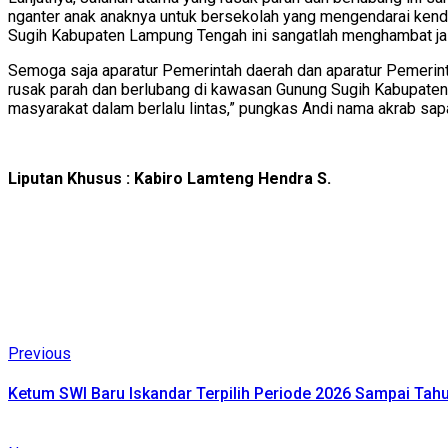
nganter anak anaknya untuk bersekolah yang mengendarai kend
Sugih Kabupaten Lampung Tengah ini sangatlah menghambat jalur 
Semoga saja aparatur Pemerintah daerah dan aparatur Pemerin
rusak parah dan berlubang di kawasan Gunung Sugih Kabupate
masyarakat dalam berlalu lintas,” pungkas Andi nama akrab sapa
Liputan Khusus : Kabiro Lamteng Hendra S.
Continue
Previous
Previous
post:
Reading
Ketum SWI Baru Iskandar Terpilih Periode 2026 Sampai Tah