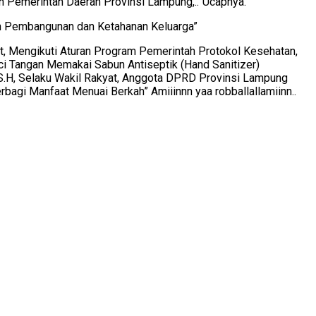
an Pemerintah Daerah Provinsi Lampung,..”Ucapnya.
n Pembangunan dan Ketahanan Keluarga”
, Mengikuti Aturan Program Pemerintah Protokol Kesehatan,
i Tangan Memakai Sabun Antiseptik (Hand Sanitizer)
a S.H, Selaku Wakil Rakyat, Anggota DPRD Provinsi Lampung
gi Manfaat Menuai Berkah” Amiiinnn yaa robballallamiinn..