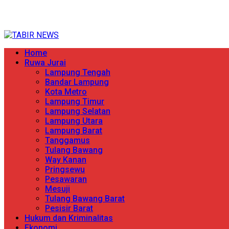
Skip
TERPERCAYA MENYINGKAP BERITA
to
content
Primary
Home
Menu
Ruwa Jurai
Lampung Tengah
Bandar Lampung
Kota Metro
Lampung Timur
Lampung Selatan
Lampung Utara
Lampung Barat
Tanggamus
Tulang Bawang
Way Kanan
Pringsewu
Pesawaran
Mesuji
Tulang Bawang Barat
Pesisir Barat
Hukum dan Kriminalitas
Ekonomi