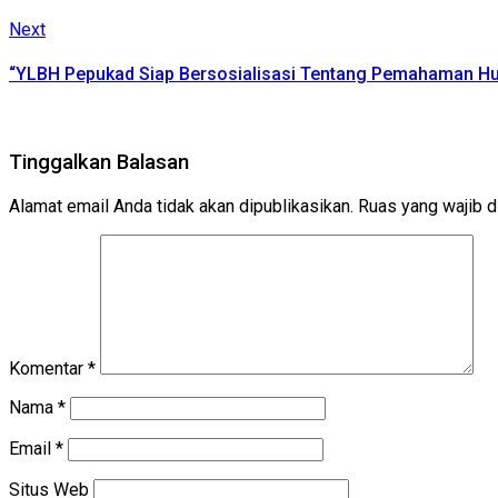
Next
Next
post:
“YLBH Pepukad Siap Bersosialisasi Tentang Pemahaman H
Tinggalkan Balasan
Alamat email Anda tidak akan dipublikasikan.
Ruas yang wajib d
Komentar
*
Nama
*
Email
*
Situs Web