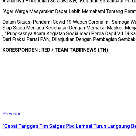
Arahannya Hi.Abdullah Surajaya S.H, “Kegiatan Sosialisasi Per
“Agar Warga Masyarakat Dapat Lebih Memahami Tentang Peratu
Dalam Situasi Pandemi Covid 19 Wabah Corona Ini, Semoga Wa
Siap Siaga Menjaga Kesehatan Dengan Memakai Masker, Menjaga
,..”Pungkasnya.
Acara Kegiatan Sosialisasi Perda Dapil VII Di 
Dari Fraksi Partai PAN, Dilanjutkan Dengan Pembagian Sembak
KORESPONDEN : RED / TEAM TABIRNEWS (TN)
Continue
Previous
Previous
post:
Reading
“Cepat Tanggap Tim Satgas Pbd Lamsel Turun Langsung Ber