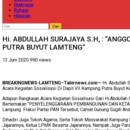
Olahraga
Ruhani
Hiburan
Cari
untuk:
Hi. ABDULLAH SURAJAYA S.H, : “ANG
PUTRA BUYUT LAMTENG”
13 Juni 2020
990 views
BREAKINGNEWS-LAMTENG–Tabirnews.com—
Hi. Abdullah 
Acara Kegiatan Sosialisasi Di Dapil VII Kampung Putra Buyu
Adapun Rangkaian Acara Kegiatan Sosialisasi Dari Hi.Abdulla
Bertemakan “PENYELENGGARAAN PEMBANGUNAN DAN KET
Lampung Fraksi Partai PAN Tersebut, Camat Gunung Sugih Andi
Dihadiri Juga Tokoh Agama, Serta Tokoh Masyarakat Kampung 
Jajarannya, Ketua LPMK Beserta Jajarannya, Nampak Juga Para