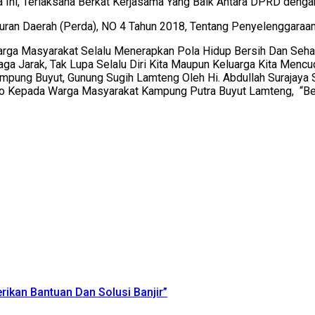
da Ini, Terlaksana Berkat Kerjasama Yang Baik Antara DPRD deng
ran Daerah (Perda), NO 4 Tahun 2018, Tentang Penyelenggaraa
rga Masyarakat Selalu Menerapkan Pola Hidup Bersih Dan Sehat
 Jarak, Tak Lupa Selalu Diri Kita Maupun Keluarga Kita Mencuc
Kampung Buyut, Gunung Sugih Lamteng Oleh Hi. Abdullah Surajay
o Kepada Warga Masyarakat Kampung Putra Buyut Lamteng, “Berba
ikan Bantuan Dan Solusi Banjir”