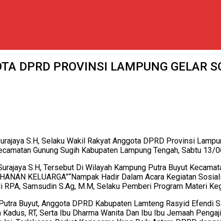
GOTA DPRD PROVINSI LAMPUNG GELAR S
Surajaya S.H, Selaku Wakil Rakyat Anggota DPRD Provinsi Lampun
t Kecamatan Gunung Sugih Kabupaten Lampung Tengah, Sabtu 13/
h Surajaya S.H, Tersebut Di Wilayah Kampung Putra Buyut Kecam
AHANAN KELUARGA”
“Nampak Hadir Dalam Acara Kegiatan Sosial
 RPA, Samsudin S.Ag, M.M, Selaku Pemberi Program Materi Kegi
Putra Buyut, Anggota DPRD Kabupaten Lamteng Rasyid Efendi S.
 Kadus, RT, Serta Ibu Dharma Wanita Dan Ibu Ibu Jemaah Penga