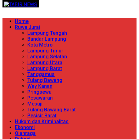
Skip
TERPERCAYA MENYINGKAP BERITA
to
content
Primary
Home
Menu
Ruwa Jurai
Lampung Tengah
Bandar Lampung
Kota Metro
Lampung Timur
Lampung Selatan
Lampung Utara
Lampung Barat
Tanggamus
Tulang Bawang
Way Kanan
Pringsewu
Pesawaran
Mesuji
Tulang Bawang Barat
Pesisir Barat
Hukum dan Kriminalitas
Ekonomi
Olahraga