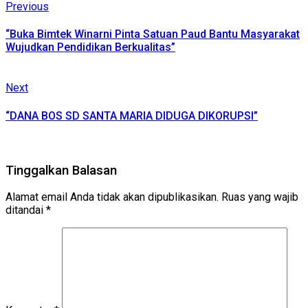
Continue
Previous
Previous
post:
Reading
“Buka Bimtek Winarni Pinta Satuan Paud Bantu Masyarakat
Wujudkan Pendidikan Berkualitas”
Next
Next
post:
“DANA BOS SD SANTA MARIA DIDUGA DIKORUPSI”
Tinggalkan Balasan
Alamat email Anda tidak akan dipublikasikan.
Ruas yang wajib
ditandai
*