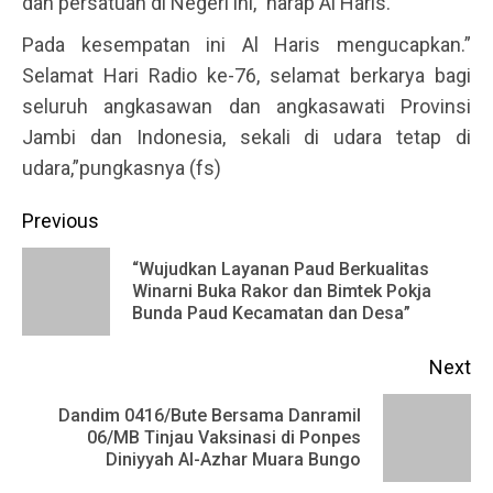
dan persatuan di Negeri ini,” harap Al Haris.
Pada kesempatan ini Al Haris mengucapkan.”
Selamat Hari Radio ke-76, selamat berkarya bagi
seluruh angkasawan dan angkasawati Provinsi
Jambi dan Indonesia, sekali di udara tetap di
udara,”pungkasnya (fs)
Continue
Previous
Reading
“Wujudkan Layanan Paud Berkualitas
Pr
Winarni Buka Rakor dan Bimtek Pokja
Bunda Paud Kecamatan dan Desa”
po
Next
Dandim 0416/Bute Bersama Danramil
Next
06/MB Tinjau Vaksinasi di Ponpes
Diniyyah Al-Azhar Muara Bungo
post: