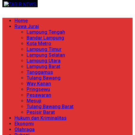
Skip
TERPERCAYA MENYINGKAP BERITA
to
content
Primary
Home
Menu
Ruwa Jurai
Lampung Tengah
Bandar Lampung
Kota Metro
Lampung Timur
Lampung Selatan
Lampung Utara
Lampung Barat
Tanggamus
Tulang Bawang
Way Kanan
Pringsewu
Pesawaran
Mesuji
Tulang Bawang Barat
Pesisir Barat
Hukum dan Kriminalitas
Ekonomi
Olahraga