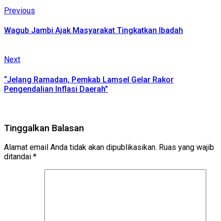
Continue
Previous
Previous
post:
Reading
Wagub Jambi Ajak Masyarakat Tingkatkan Ibadah
Next
Next
post:
“Jelang Ramadan, Pemkab Lamsel Gelar Rakor
Pengendalian Inflasi Daerah”
Tinggalkan Balasan
Alamat email Anda tidak akan dipublikasikan.
Ruas yang wajib
ditandai
*