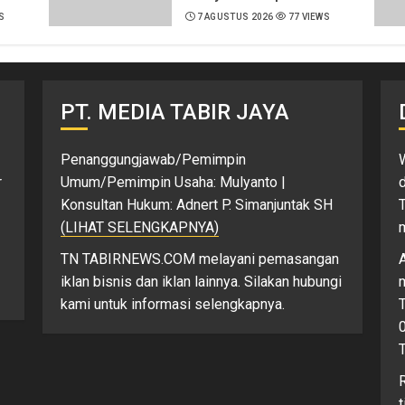
S
7 AGUSTUS 2026
77 VIEWS
PT. MEDIA TABIR JAYA
Penanggungjawab/Pemimpin
r
Umum/Pemimpin Usaha: Mulyanto |
d
Konsultan Hukum: Adnert P. Simanjuntak SH
T
(LIHAT SELENGKAPNYA)
TN TABIRNEWS.COM melayani pemasangan
iklan bisnis dan iklan lainnya. Silakan hubungi
kami untuk informasi selengkapnya.
T
R
t