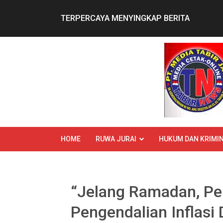
Skip
to
TERPERCAYA MENYINGKAP BERITA
content
HOME
RUWA JURAI
HUKUM DAN KRIMIN
“Jelang Ramadan, Pe
Pengendalian Inflasi