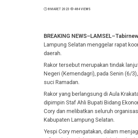
8 MARET 2023
484 VIEWS
BREAKING NEWS–LAMSEL–Tabirne
Lampung Selatan menggelar rapat koord
daerah.
Rakor tersebut merupakan tindak lanj
Negeri (Kemendagri), pada Senin (6/3
suci Ramadan.
Rakor yang berlangsung di Aula Krakata
dipimpin Staf Ahli Bupati Bidang Ek
Cory dan melibatkan seluruh organisasi
Kabupaten Lampung Selatan.
Yespi Cory mengatakan, dalam menja