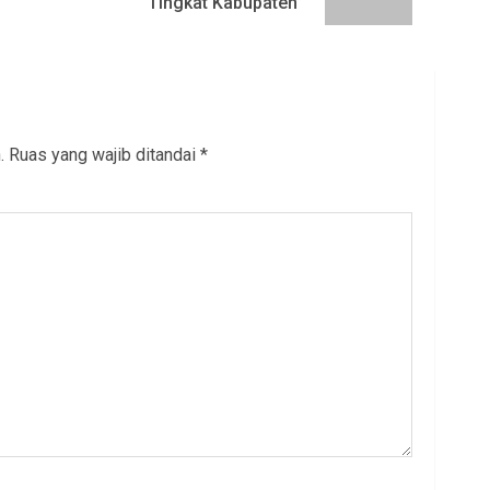
Tingkat Kabupaten”
post:
post:
.
Ruas yang wajib ditandai
*