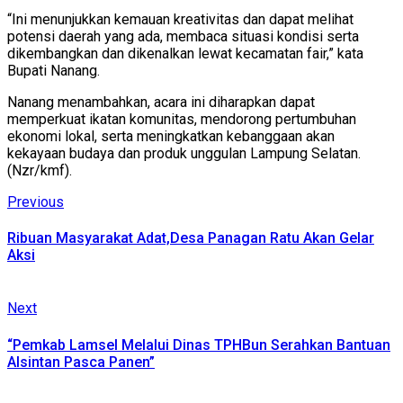
“Ini menunjukkan kemauan kreativitas dan dapat melihat
potensi daerah yang ada, membaca situasi kondisi serta
dikembangkan dan dikenalkan lewat kecamatan fair,” kata
Bupati Nanang.
Nanang menambahkan, acara ini diharapkan dapat
memperkuat ikatan komunitas, mendorong pertumbuhan
ekonomi lokal, serta meningkatkan kebanggaan akan
kekayaan budaya dan produk unggulan Lampung Selatan.
(Nzr/kmf).
Continue
Previous
Previous
post:
Reading
Ribuan Masyarakat Adat,Desa Panagan Ratu Akan Gelar
Aksi
Next
Next
post:
“Pemkab Lamsel Melalui Dinas TPHBun Serahkan Bantuan
Alsintan Pasca Panen”