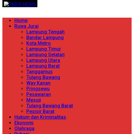
Skip
TERPERCAYA MENYINGKAP BERITA
to
content
Primary
Home
Menu
Ruwa Jurai
Lampung Tengah
Bandar Lampung
Kota Metro
Lampung Timur
Lampung Selatan
Lampung Utara
Lampung Barat
Tanggamus
Tulang Bawang
Way Kanan
Pringsewu
Pesawaran
Mesuji
Tulang Bawang Barat
Pesisir Barat
Hukum dan Kriminalitas
Ekonomi
Olahraga