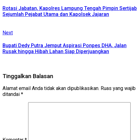
post:
Reading
Rotasi Jabatan, Kapolres Lampung Tengah Pimpin Sertijab
Sejumlah Pejabat Utama dan Kapolsek Jajaran
Next
Next
post:
Bupati Dedy Putra Jemput Aspirasi Ponpes DHA, Jalan
Rusak hingga Hibah Lahan Siap Diperjuangkan
Tinggalkan Balasan
Alamat email Anda tidak akan dipublikasikan.
Ruas yang wajib
ditandai
*
Komentar
*