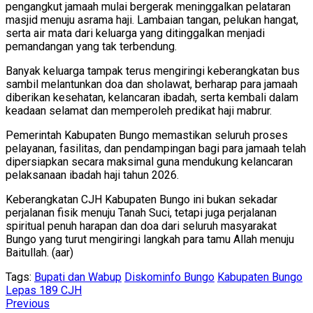
pengangkut jamaah mulai bergerak meninggalkan pelataran
masjid menuju asrama haji. Lambaian tangan, pelukan hangat,
serta air mata dari keluarga yang ditinggalkan menjadi
pemandangan yang tak terbendung.
Banyak keluarga tampak terus mengiringi keberangkatan bus
sambil melantunkan doa dan sholawat, berharap para jamaah
diberikan kesehatan, kelancaran ibadah, serta kembali dalam
keadaan selamat dan memperoleh predikat haji mabrur.
Pemerintah Kabupaten Bungo memastikan seluruh proses
pelayanan, fasilitas, dan pendampingan bagi para jamaah telah
dipersiapkan secara maksimal guna mendukung kelancaran
pelaksanaan ibadah haji tahun 2026.
Keberangkatan CJH Kabupaten Bungo ini bukan sekadar
perjalanan fisik menuju Tanah Suci, tetapi juga perjalanan
spiritual penuh harapan dan doa dari seluruh masyarakat
Bungo yang turut mengiringi langkah para tamu Allah menuju
Baitullah. (aar)
Tags:
Bupati dan Wabup
Diskominfo Bungo
Kabupaten Bungo
Lepas 189 CJH
Continue
Previous
Previous