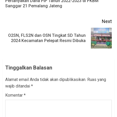
Pertanyakan Dana PIP Tahun 2022-2023 di PKBM
Pr
Sanggar 21 Pemalang Jateng
po
Next
O2SN, FLS2N dan OSN Tingkat SD Tahun
Next
2024 Kecamatan Pelepat Resmi Dibuka
post:
Tinggalkan Balasan
Alamat email Anda tidak akan dipublikasikan.
Ruas yang
wajib ditandai
*
Komentar
*