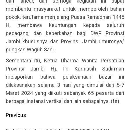
dan lancar, dan semoga kegiatan ini dapat
membantu masyarakat untuk memperoleh bahan
pokok, terutama menjelang Puasa Ramadhan 1445
H, membawa keuntungan kepada seluruh
pedagang, dan keberkahan bagi DWP Provinsi
Jambi khususnya dan Provinsi Jambi umumnya,”
pungkas Wagub Sani.
Sementara itu, Ketua Dharma Wanita Persatuan
Provinsi Jambi Hj. Iin Kurniasih Sudirman
melaporkan bahwa pelaksanaan bazar ini
dilaksanakan selama 3 hari yang dimulai dari 5-7
Maret 2024 yang diikuti sebanyak 65 peserta dari
berbagai instansi vertikal dan lain sebagainya. (fs)
Continue
Previous
Reading