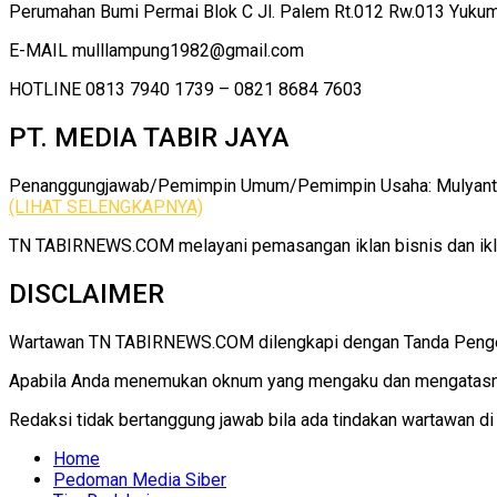
Perumahan Bumi Permai Blok C Jl. Palem Rt.012 Rw.013 Yuku
E-MAIL mulllampung1982@gmail.com
HOTLINE 0813 7940 1739 – 0821 8684 7603
PT. MEDIA TABIR JAYA
Penanggungjawab/Pemimpin Umum/Pemimpin Usaha: Mulyanto |
(LIHAT SELENGKAPNYA)
TN TABIRNEWS.COM melayani pemasangan iklan bisnis dan iklan
DISCLAIMER
Wartawan TN TABIRNEWS.COM dilengkapi dengan Tanda Pengenal
Apabila Anda menemukan oknum yang mengaku dan mengatasna
Redaksi tidak bertanggung jawab bila ada tindakan wartawan d
Home
Pedoman Media Siber