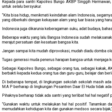
Kepada para santri Kapolres Bungo AKBP Singgih Hermawan, 
untuk selalu bersyukur.
“Kita bisa hidup, menikmati keindahan alam Indonesia, segarn
yang diberkahi dengan kekayaan alam yang luar biasa yang harus k
Indonesia juga dikarunia keberagaman suku, adat budaya, bahas
Beberapa waktu yang lalu Bangsa Indonesia sudah melaksanaka
merajut persatuan dan kesatuan bangsa kita.
Jangan sampai kita mudah diprovokasi, mudah diadu domba oleh
Tugas generasi muda penerus harapan bangsa untuk menjaga k
Sebagai Kapolres Bungo, sebagai orang tua, sebagai kakak, A
berbakti kepada kedua orang tua dan guru-guru, belajar dan ber
Di beberapa tempat, di lingkungan sekolah sekolah masih ada 
M.A P berharap di lingkungan Pesantren Daar El Huda tidak ad
Pihaknya berharap tidak ada santri yang terlibat hal hal negati
“Gunakan waktu untuk melakukan hal hal positif. Tanamkan dar
memudahkan kehidupan kita dan gunakan medsos secara bijak,