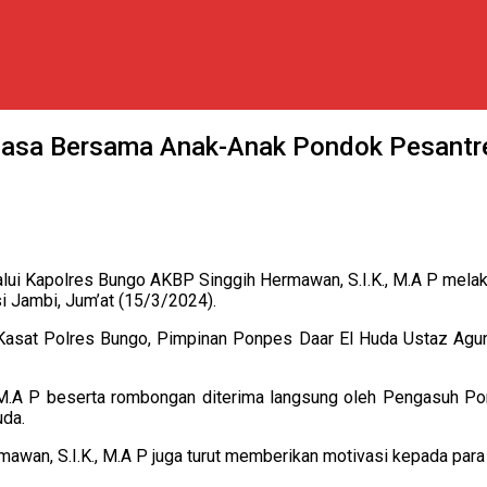
Puasa Bersama Anak-Anak Pondok Pesantr
alui Kapolres Bungo AKBP Singgih Hermawan, S.I.K., M.A P mela
 Jambi, Jum’at (15/3/2024).
a Kasat Polres Bungo, Pimpinan Ponpes Daar El Huda Ustaz Agu
 M.A P beserta rombongan diterima langsung oleh Pengasuh Po
uda.
an, S.I.K., M.A P juga turut memberikan motivasi kepada para 