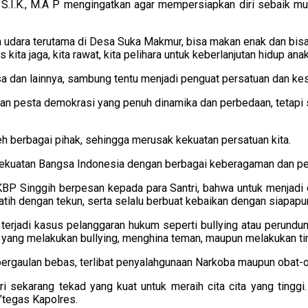
S.I.K., M.A P mengingatkan agar mempersiapkan diri sebaik mu
ya udara terutama di Desa Suka Makmur, bisa makan enak dan bi
ita jaga, kita rawat, kita pelihara untuk keberlanjutan hidup anak
a dan lainnya, sambung tentu menjadi penguat persatuan dan kes
n pesta demokrasi yang penuh dinamika dan perbedaan, tetapi s
 berbagai pihak, sehingga merusak kekuatan persatuan kita.
ekuatan Bangsa Indonesia dengan berbagai keberagaman dan pe
KBP Singgih berpesan kepada para Santri, bahwa untuk menjadi o
latih dengan tekun, serta selalu berbuat kebaikan dengan siapapu
terjadi kasus pelanggaran hukum seperti bullying atau perundun
a yang melakukan bullying, menghina teman, maupun melakukan ti
f pergaulan bebas, terlibat penyalahgunaan Narkoba maupun obat-o
i sekarang tekad yang kuat untuk meraih cita cita yang tinggi
”tegas Kapolres.