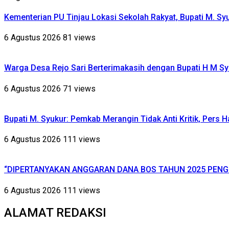
Kementerian PU Tinjau Lokasi Sekolah Rakyat, Bupati M. S
6 Agustus 2026
81 views
Warga Desa Rejo Sari Berterimakasih dengan Bupati H M Sy
6 Agustus 2026
71 views
Bupati M. Syukur: Pemkab Merangin Tidak Anti Kritik, Pers 
6 Agustus 2026
111 views
“DIPERTANYAKAN ANGGARAN DANA BOS TAHUN 2025 PENG
6 Agustus 2026
111 views
ALAMAT REDAKSI