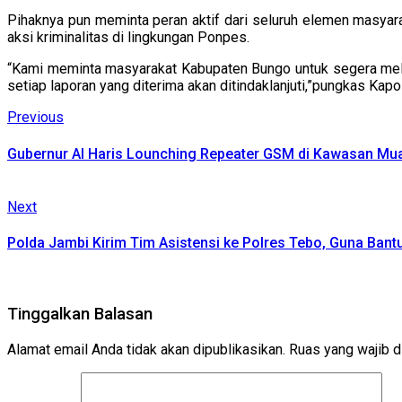
Pihaknya pun meminta peran aktif dari seluruh elemen masyar
aksi kriminalitas di lingkungan Ponpes.
“Kami meminta masyarakat Kabupaten Bungo untuk segera melap
setiap laporan yang diterima akan ditindaklanjuti,”pungkas Kapol
Continue
Previous
Previous
post:
Reading
Gubernur Al Haris Lounching Repeater GSM di Kawasan Mu
Next
Next
post:
Polda Jambi Kirim Tim Asistensi ke Polres Tebo, Guna Ban
Tinggalkan Balasan
Alamat email Anda tidak akan dipublikasikan.
Ruas yang wajib d