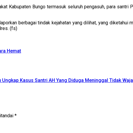
akat Kabupaten Bungo termasuk seluruh pengasuh, para santri 
orkan berbagai tindak kejahatan yang dilihat, yang diketahui m
res. (fs)
ara Hemat
tu Ungkap Kasus Santri AH Yang Diduga Meninggal Tidak Waja
itandai
*