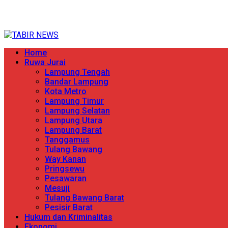
Skip
TERPERCAYA MENYINGKAP BERITA
to
content
Primary
Home
Menu
Ruwa Jurai
Lampung Tengah
Bandar Lampung
Kota Metro
Lampung Timur
Lampung Selatan
Lampung Utara
Lampung Barat
Tanggamus
Tulang Bawang
Way Kanan
Pringsewu
Pesawaran
Mesuji
Tulang Bawang Barat
Pesisir Barat
Hukum dan Kriminalitas
Ekonomi