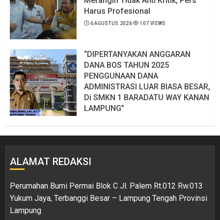
Merangin Tidak Anti Kritik, Pers
Harus Profesional
6 AGUSTUS 2026
107 VIEWS
“DIPERTANYAKAN ANGGARAN
DANA BOS TAHUN 2025
PENGGUNAAN DANA
ADMINISTRASI LUAR BIASA BESAR,
Di SMKN 1 BARADATU WAY KANAN
LAMPUNG”
6 AGUSTUS 2026
108 VIEWS
ALAMAT REDAKSI
Perumahan Bumi Permai Blok C Jl. Palem Rt.012 Rw.013
Yukum Jaya, Terbanggi Besar – Lampung Tengah Provinsi
Lampung