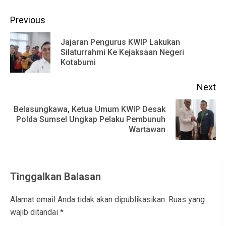
Continue
Previous
Reading
Jajaran Pengurus KWIP Lakukan
Pr
Silaturrahmi Ke Kejaksaan Negeri
Kotabumi
po
Next
Belasungkawa, Ketua Umum KWIP Desak
Next
Polda Sumsel Ungkap Pelaku Pembunuh
Wartawan
post:
Tinggalkan Balasan
Alamat email Anda tidak akan dipublikasikan.
Ruas yang
wajib ditandai
*