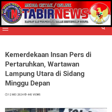
Skip
to
TERPERCAYA MENYINGKAP BERITA
content
Primary
Menu
Kemerdekaan Insan Pers di
Pertaruhkan, Wartawan
Lampung Utara di Sidang
Minggu Depan
12 MEI 2024
445 VIEWS