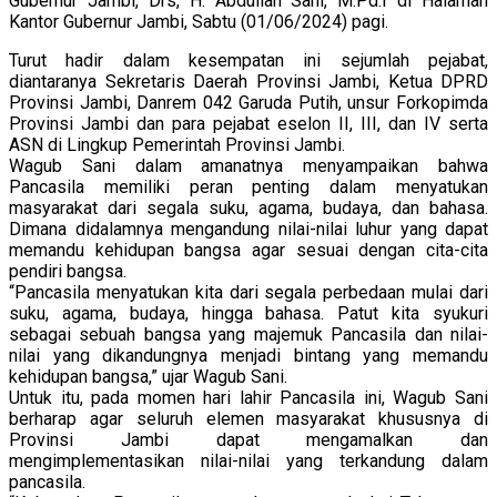
Gubernur Jambi, Drs, H. Abdullah Sani, M.Pd.I di Halaman
Kantor Gubernur Jambi, Sabtu (01/06/2024) pagi.
Turut hadir dalam kesempatan ini sejumlah pejabat,
diantaranya Sekretaris Daerah Provinsi Jambi, Ketua DPRD
Provinsi Jambi, Danrem 042 Garuda Putih, unsur Forkopimda
Provinsi Jambi dan para pejabat eselon II, III, dan IV serta
ASN di Lingkup Pemerintah Provinsi Jambi.
Wagub Sani dalam amanatnya menyampaikan bahwa
Pancasila memiliki peran penting dalam menyatukan
masyarakat dari segala suku, agama, budaya, dan bahasa.
Dimana didalamnya mengandung nilai-nilai luhur yang dapat
memandu kehidupan bangsa agar sesuai dengan cita-cita
pendiri bangsa.
“Pancasila menyatukan kita dari segala perbedaan mulai dari
suku, agama, budaya, hingga bahasa. Patut kita syukuri
sebagai sebuah bangsa yang majemuk Pancasila dan nilai-
nilai yang dikandungnya menjadi bintang yang memandu
kehidupan bangsa,” ujar Wagub Sani.
Untuk itu, pada momen hari lahir Pancasila ini, Wagub Sani
berharap agar seluruh elemen masyarakat khususnya di
Provinsi Jambi dapat mengamalkan dan
mengimplementasikan nilai-nilai yang terkandung dalam
pancasila.