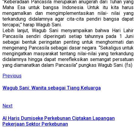
“Keberadaan Pancasila merupakan anugerah dari Tuhan yang
Maha Esa untuk bangsa Indonesia. Untuk itu kita harus
mengamalkan dan mengimplementasikan nilai- nilai yang
terkandung didalamnya agar cita-cita pendiri bangsa dapat
tercapai,” harap Wagub Sani.
Lebih lanjut, Wagub Sani menyampaikan bahwa Hari Lahir
Pancasila sendiri diperingati setiap tahunnya pada 1 Juni
sebagai bentuk peringatan penting untuk menghormati dan
mengenang Pancasila sebagai dasar negara. “Sekaligus untuk
mengingatkan masyarakat tentang nilai-nilai yang terkandung
didalamnya hingga dapat merefleksikan semangat persatuan
yang diamanatkan dalam Pancasila” pungkas Wagub Sani. (fs)
Continue
Previous
Previous
post:
Reading
Wagub Sani: Wanita sebagai Tiang Keluarga
Next
Next
post:
Al Haris Dumiseke Perkebunan Ciptakan Lapangan
Pekerjaan Sektor Perkebunan