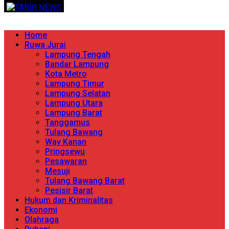
Skip
TERPERCAYA MENYINGKAP BERITA
to
content
Primary
Home
Menu
Ruwa Jurai
Lampung Tengah
Bandar Lampung
Kota Metro
Lampung Timur
Lampung Selatan
Lampung Utara
Lampung Barat
Tanggamus
Tulang Bawang
Way Kanan
Pringsewu
Pesawaran
Mesuji
Tulang Bawang Barat
Pesisir Barat
Hukum dan Kriminalitas
Ekonomi
Olahraga