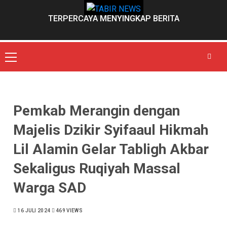
Skip
to
TERPERCAYA MENYINGKAP BERITA
content
Primary
Menu
Pemkab Merangin dengan
Majelis Dzikir Syifaaul Hikmah
Lil Alamin Gelar Tabligh Akbar
Sekaligus Ruqiyah Massal
Warga SAD
16 JULI 2024
469 VIEWS