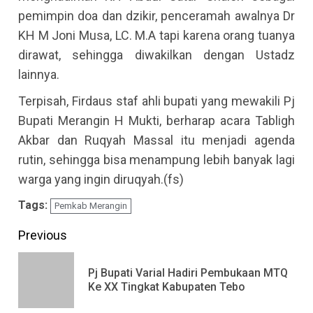
pemimpin doa dan dzikir, penceramah awalnya Dr
KH M Joni Musa, LC. M.A tapi karena orang tuanya
dirawat, sehingga diwakilkan dengan Ustadz
lainnya.
Terpisah, Firdaus staf ahli bupati yang mewakili Pj
Bupati Merangin H Mukti, berharap acara Tabligh
Akbar dan Ruqyah Massal itu menjadi agenda
rutin, sehingga bisa menampung lebih banyak lagi
warga yang ingin diruqyah.(fs)
Tags:
Pemkab Merangin
Continue
Previous
Reading
Pj Bupati Varial Hadiri Pembukaan MTQ
Pre
Ke XX Tingkat Kabupaten Tebo
pos