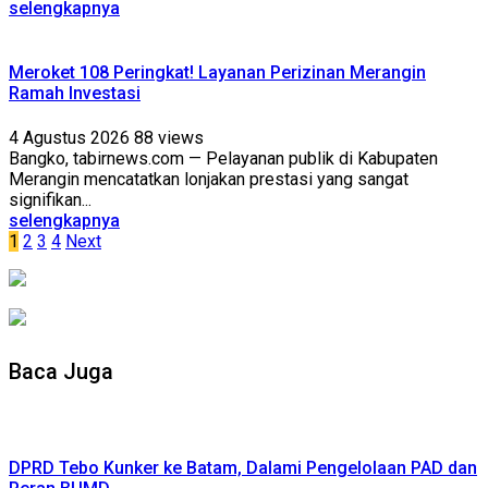
selengkapnya
Meroket 108 Peringkat! Layanan Perizinan Merangin
Ramah Investasi
4 Agustus 2026
88 views
Bangko, tabirnews.com — Pelayanan publik di Kabupaten
Merangin mencatatkan lonjakan prestasi yang sangat
signifikan...
selengkapnya
Paginasi
1
2
3
4
Next
pos
Baca Juga
DPRD Tebo Kunker ke Batam, Dalami Pengelolaan PAD dan