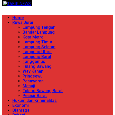
Skip
TERPERCAYA MENYINGKAP BERITA
to
content
Primary
Home
Menu
Ruwa Jurai
Lampung Tengah
Bandar Lampung
Kota Metro
Lampung Timur
Lampung Selatan
Lampung Utara
Lampung Barat
Tanggamus
Tulang Bawang
Way Kanan
Pringsewu
Pesawaran
Mesuji
Tulang Bawang Barat
Pesisir Barat
Hukum dan Kriminalitas
Ekonomi
Olahraga