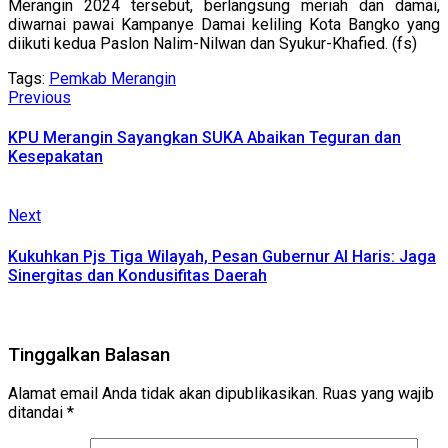
Merangin 2024 tersebut, berlangsung meriah dan damai,
diwarnai pawai Kampanye Damai keliling Kota Bangko yang
diikuti kedua Paslon Nalim-Nilwan dan Syukur-Khafied. (fs)
Tags:
Pemkab Merangin
Continue
Previous
Previous
post:
Reading
KPU Merangin Sayangkan SUKA Abaikan Teguran dan
Kesepakatan
Next
Next
post:
Kukuhkan Pjs Tiga Wilayah, Pesan Gubernur Al Haris: Jaga
Sinergitas dan Kondusifitas Daerah
Tinggalkan Balasan
Alamat email Anda tidak akan dipublikasikan.
Ruas yang wajib
ditandai
*