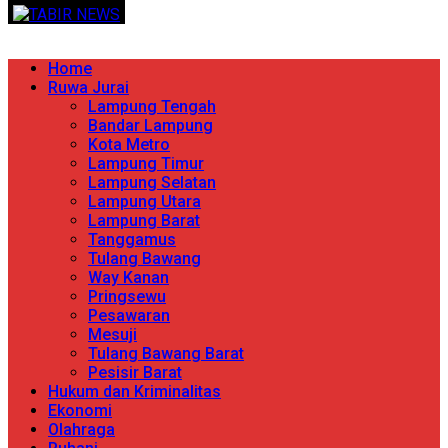
Skip
TERPERCAYA MENYINGKAP BERITA
to
content
Primary
Home
Menu
Ruwa Jurai
Lampung Tengah
Bandar Lampung
Kota Metro
Lampung Timur
Lampung Selatan
Lampung Utara
Lampung Barat
Tanggamus
Tulang Bawang
Way Kanan
Pringsewu
Pesawaran
Mesuji
Tulang Bawang Barat
Pesisir Barat
Hukum dan Kriminalitas
Ekonomi
Olahraga