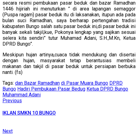
secara resmi pembukaan pasar beduk dan bazar Ramadhan
1446 hijiriah ini menuturkan ” di area lapangan semaggor
(Puspa ragam) pasar beduk itu di laksanakan, itupun ada pada
bulan suci Ramadhan, saya berharap pertengahan tradisi
kabupaten Bungo salah satu pasar beduk ini,di pasar beduk ini
banyak sekali takjil,kue, Pokonya lengkap yang sajikan sesuai
selera kita sendiri” tutur Muhamad Adani, S.H.,M.Kn, Ketua
DPRD Bungo”.
Meskipun hujan artinya,cuaca tidak mendukung dan disertai
dengan hujan, masyarakat tetap berantusias membeli
makanan dan takjil di pasar beduk untuk persiapan berbuka
nanti. (fs)
Tags:
dan Bazar Ramadhan
di Pasar Muara Bungo
DPRD
Bungo
Hadiri Pembukaan Pasar Bedug
Ketua DPRD Bungo
Muhammad Adani
Continue
Previous
Previous
post:
Reading
IKLAN SMKN 10 BUNGO
Next
Next
post: