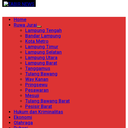
Skip
TERPERCAYA MENYINGKAP BERITA
to
content
Primary
Home
Menu
Ruwa Jurai
Lampung Tengah
Bandar Lampung
Kota Metro
Lampung Timur
Lampung Selatan
Lampung Utara
Lampung Barat
Tanggamus
Tulang Bawang
Way Kanan
Pringsewu
Pesawaran
Mesuji
Tulang Bawang Barat
Pesisir Barat
Hukum dan Kriminalitas
Ekonomi
Olahraga