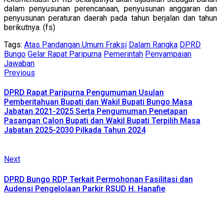
dalam penyusunan perencanaan, penyusunan anggaran dan
penyusunan peraturan daerah pada tahun berjalan dan tahun
berikutnya. (fs)
Tags:
Atas Pandangan Umum Fraksi
Dalam Rangka
DPRD
Bungo
Gelar Rapat Paripurna
Pemerintah
Penyampaian
Jawaban
Continue
Previous
Previous
post:
Reading
DPRD Rapat Paripurna Pengumuman Usulan
Pemberitahuan Bupati dan Wakil Bupati Bungo Masa
Jabatan 2021-2025 Serta Pengumuman Penetapan
Pasangan Calon Bupati dan Wakil Bupati Terpilih Masa
Jabatan 2025-2030 Pilkada Tahun 2024
Next
Next
post:
DPRD Bungo RDP Terkait Permohonan Fasilitasi dan
Audensi Pengelolaan Parkir RSUD H. Hanafie