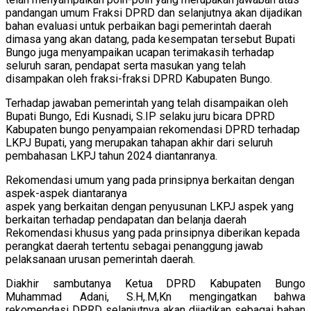
pandangan umum Fraksi DPRD dan selanjutnya akan dijadikan
bahan evaluasi untuk perbaikan bagi pemerintah daerah
dimasa yang akan datang, pada kesempatan tersebut Bupati
Bungo juga menyampaikan ucapan terimakasih terhadap
seluruh saran, pendapat serta masukan yang telah
disampakan oleh fraksi-fraksi DPRD Kabupaten Bungo.
Terhadap jawaban pemerintah yang telah disampaikan oleh
Bupati Bungo, Edi Kusnadi, S.IP selaku juru bicara DPRD
Kabupaten bungo penyampaian rekomendasi DPRD terhadap
LKPJ Bupati, yang merupakan tahapan akhir dari seluruh
pembahasan LKPJ tahun 2024 diantanranya.
Rekomendasi umum yang pada prinsipnya berkaitan dengan
aspek-aspek diantaranya
aspek yang berkaitan dengan penyusunan LKPJ aspek yang
berkaitan terhadap pendapatan dan belanja daerah
Rekomendasi khusus yang pada prinsipnya diberikan kepada
perangkat daerah tertentu sebagai penanggung jawab
pelaksanaan urusan pemerintah daerah.
Diakhir sambutanya Ketua DPRD Kabupaten Bungo
Muhammad Adani, S.H,.M,Kn mengingatkan bahwa
rekomendasi DPRD selanjutnya akan dijadikan sebagai bahan