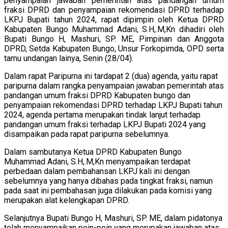
penyampaian jawaban pemerintah atas pandangan umum
fraksi DPRD dan penyampaian rekomendasi DPRD terhadap
LKPJ Bupati tahun 2024, rapat dipimpin oleh Ketua DPRD
Kabupaten Bungo Muhammad Adani, S.H,.M,Kn dihadiri oleh
Bupati Bungo H, Mashuri, SP. ME, Pimpinan dan Anggota
DPRD, Setda Kabupaten Bungo, Unsur Forkopimda, OPD serta
tamu undangan lainya, Senin (28/04).
Dalam rapat Paripurna ini tardapat 2 (dua) agenda, yaitu rapat
paripurna dalam rangka penyampaian jawaban pemerintah atas
pandangan umum fraksi DPRD Kabupaten bungo dan
penyampaian rekomendasi DPRD terhadap LKPJ Bupati tahun
2024, agenda pertama merupakan tindak lanjut terhadap
pandangan umum fraksi terhadap LKPJ Bupati 2024 yang
disampaikan pada rapat paripurna sebelumnya.
Dalam sambutanya Ketua DPRD Kabupaten Bungo
Muhammad Adani, S.H,.M,Kn menyampaikan terdapat
perbedaan dalam pembahansan LKPJ kali ini dengan
sebelumnya yang hanya dibahas pada tingkat fraksi, namun
pada saat ini pembahasan juga dilakukan pada komisi yang
merupakan alat kelengkapan DPRD.
Selanjutnya Bupati Bungo H, Mashuri, SP. ME, dalam pidatonya
telah menyampaikan poin-poin yang merupakan jawaban atas