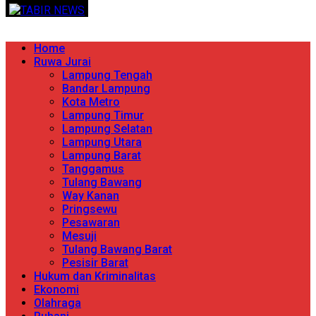
Skip
TERPERCAYA MENYINGKAP BERITA
to
content
Primary
Home
Menu
Ruwa Jurai
Lampung Tengah
Bandar Lampung
Kota Metro
Lampung Timur
Lampung Selatan
Lampung Utara
Lampung Barat
Tanggamus
Tulang Bawang
Way Kanan
Pringsewu
Pesawaran
Mesuji
Tulang Bawang Barat
Pesisir Barat
Hukum dan Kriminalitas
Ekonomi
Olahraga