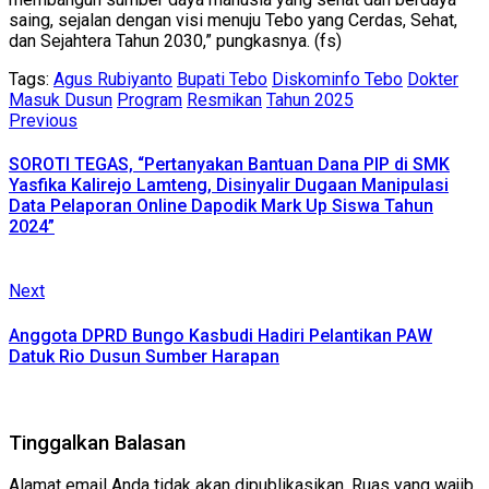
saing, sejalan dengan visi menuju Tebo yang Cerdas, Sehat,
dan Sejahtera Tahun 2030,” pungkasnya. (fs)
Tags:
Agus Rubiyanto
Bupati Tebo
Diskominfo Tebo
Dokter
Masuk Dusun
Program
Resmikan
Tahun 2025
Continue
Previous
Previous
post:
Reading
SOROTI TEGAS, “Pertanyakan Bantuan Dana PIP di SMK
Yasfika Kalirejo Lamteng, Disinyalir Dugaan Manipulasi
Data Pelaporan Online Dapodik Mark Up Siswa Tahun
2024”
Next
Next
post:
Anggota DPRD Bungo Kasbudi Hadiri Pelantikan PAW
Datuk Rio Dusun Sumber Harapan
Tinggalkan Balasan
Alamat email Anda tidak akan dipublikasikan.
Ruas yang wajib