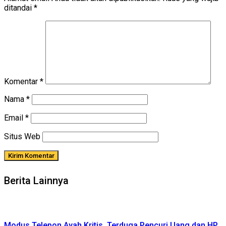
ditandai
*
Komentar
*
Nama
*
Email
*
Situs Web
Berita Lainnya
Modus Telepon Ayah Kritis, Terduga Pencuri Uang dan HP