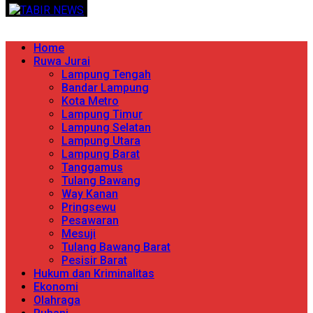
Skip
TERPERCAYA MENYINGKAP BERITA
to
content
Primary
Home
Menu
Ruwa Jurai
Lampung Tengah
Bandar Lampung
Kota Metro
Lampung Timur
Lampung Selatan
Lampung Utara
Lampung Barat
Tanggamus
Tulang Bawang
Way Kanan
Pringsewu
Pesawaran
Mesuji
Tulang Bawang Barat
Pesisir Barat
Hukum dan Kriminalitas
Ekonomi
Olahraga