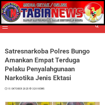
Skip
to
TERPERCAYA MENYINGKAP BERITA
content
Primary
Menu
Satresnarkoba Polres Bungo
Amankan Empat Terduga
Pelaku Penyalahgunaan
Narkotika Jenis Ektasi
15 OKTOBER 2025
320 VIEWS