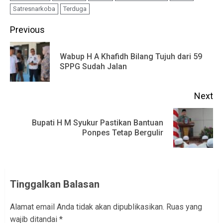
Satresnarkoba
Terduga
Continue
Previous
Reading
Wabup H A Khafidh Bilang Tujuh dari 59
Pr
SPPG Sudah Jalan
po
Next
Bupati H M Syukur Pastikan Bantuan
Next
Ponpes Tetap Bergulir
post:
Tinggalkan Balasan
Alamat email Anda tidak akan dipublikasikan.
Ruas yang
wajib ditandai
*