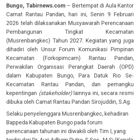
Bungo, Tabirnews.com
– Bertempat di Aula Kantor
Camat Rantau Pandan, hari ini, Senin 9 Februari
2026 telah dilaksanakan Musyawarah Perencanaan
Pembangunan Tingkat Kecamatan
(Musrenbangkec) Tahun 2027. Kegiatan yang juga
dihadiri oleh Unsur Forum Komunikasi Pimpinan
Kecamatan (Forkopimcam) Rantau Pandan,
Perwakilan Organisasi Perangkat Daerah (OPD)
dalam Kabupaten Bungo, Para Datuk Rio Se-
Kecamatan Rantau Pandan, dan pemangku
kepentingan
(stakeholder)
lainnya ini, secara resmi
dibuka oleh Camat Rantau Pandan Sirojuddin, S.Ag.
Selaku penyelenggara Musrenbangkec, kehadiran
Bappeda Kabupaten Bungo pada forum
perencanaan tahunan ini diwakili oleh Tim I, yang
terdiri dari Dr. Auri Adham Putro, S.Sos., M.Si (Kepala