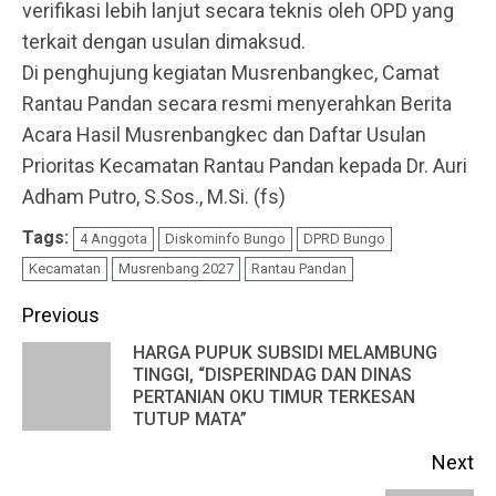
verifikasi lebih lanjut secara teknis oleh OPD yang
terkait dengan usulan dimaksud.
Di penghujung kegiatan Musrenbangkec, Camat
Rantau Pandan secara resmi menyerahkan Berita
Acara Hasil Musrenbangkec dan Daftar Usulan
Prioritas Kecamatan Rantau Pandan kepada Dr. Auri
Adham Putro, S.Sos., M.Si. (fs)
Tags:
4 Anggota
Diskominfo Bungo
DPRD Bungo
Kecamatan
Musrenbang 2027
Rantau Pandan
Continue
Previous
Reading
HARGA PUPUK SUBSIDI MELAMBUNG
TINGGI, “DISPERINDAG DAN DINAS
Pr
PERTANIAN OKU TIMUR TERKESAN
po
TUTUP MATA”
Next