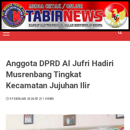
Skip
to
TERPERCAYA MENYINGKAP BERITA
content
Primary
Menu
Anggota DPRD Al Jufri Hadiri
Musrenbang Tingkat
Kecamatan Jujuhan Ilir
9 FEBRUARI 2026
211 VIEWS