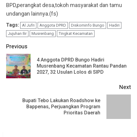
BPD,perangkat desa,tokoh masyarakat dan tamu
undangan lainnya.(fs)
Tags:
Al Jufri
Anggota DPRD
Diskominfo Bungo
Hadiri
Jujuhan Ilir
Musrenbang
Tingkat Kecamatan
Continue
Previous
Reading
4 Anggota DPRD Bungo Hadiri
Pr
Musrenbang Kecamatan Rantau Pandan
2027, 32 Usulan Lolos di SIPD
po
Next
Bupati Tebo Lakukan Roadshow ke
Next
Bappenas, Perjuangkan Program
Prioritas Daerah
post: