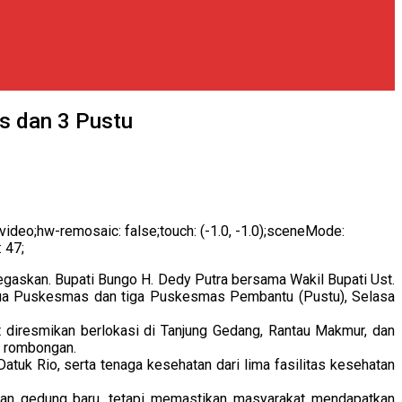
s dan 3 Pustu
le: video;hw-remosaic: false;touch: (-1.0, -1.0);sceneMode:
: 47;
askan. Bupati Bungo H. Dedy Putra bersama Wakil Bupati Ust.
dua Puskesmas dan tiga Puskesmas Pembantu (Pustu), Selasa
diresmikan berlokasi di Tanjung Gedang, Rantau Makmur, dan
n rombongan.
atuk Rio, serta tenaga kesehatan dari lima fasilitas kesehatan
n gedung baru, tetapi memastikan masyarakat mendapatkan