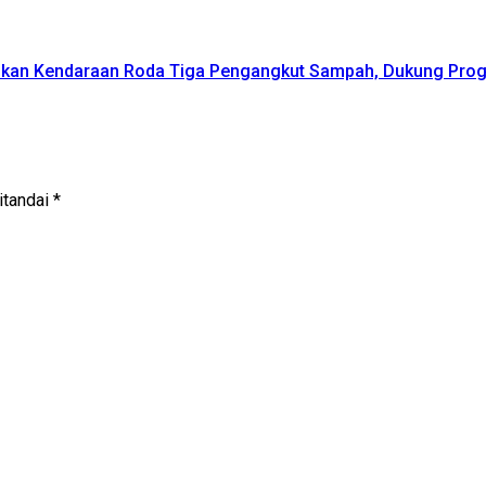
hkan Kendaraan Roda Tiga Pengangkut Sampah, Dukung Prog
itandai
*