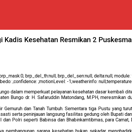
i Kadis Kesehatan Resmikan 2 Puskesma
: 0; brp_mask:0; brp_del_th:null; brp_del_sen:null; delta:null; modu
lbedo: ;confidence: ;motionLevel: -1;weatherinfo: null;temperature
go dalam memperkuat pelayanan kesehatan dasar kembali diteg
upaten Bungo dr. H. Safaruddin Matondang, M.PH, meresmikan 
 Gemuruh dan Tanah Tumbuh. Sementara tiga Pustu yang turut 
sti serta peninjauan langsung fasilitas gedung oleh Bupati da
I dan Polri seperti Babinsa dan Bhabinkamtibmas, para Camat, D
a pembangunan sarana kesehatan bukan sekadar menghadirka