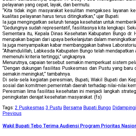
pelayanan yang cepat, layak, dan bermutu.
“Kita tidak ingin masyarakat kesulitan mengakses layanan 
kualitas pelayanan harus terus ditingkatkan,” ujar Bupati.
Ia juga mengingatkan seluruh tenaga kesehatan untuk memberik
“Gedungnya sudah representatif, fasilitasnya kita lengkapi. S
Sementara itu, Kepala Dinas Kesehatan Kabupaten Bungo dr.
merupakan bagian dari upaya berkelanjutan dalam meningkatkan
Ia juga menyampaikan kabar membanggakan bahwa Laboratorium
“Alhamdulillah, Labkesda Kabupaten Bungo telah mendapatkan akre
memenuhi kriteria tertinggi,” ungkapnya.
Menurutnya, capaian tersebut semakin memperkuat sistem pelaya
“Dengan dukungan fasilitas Puskesmas dan Pustu yang baru di
semakin meningkat,” tambahnya.
Di sela-sela kegiatan peresmian, Bupati, Wakil Bupati dan K
sosial dan komitmen pemerintah daerah terhadap nilai-nilai ke
Peresmian lima fasilitas kesehatan ini menjadi langkah stra
peningkatan derajat kesehatan masyarakat. (fs)
Tags:
2 Puskesmas
3 Pustu
Bersama
Bupati Bungo
Didamping
Continue
Previous
Previous
post:
Reading
Wakil Bupati Tebo Terima Audiensi Program Prioritas Nasi