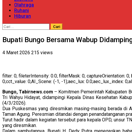
Olahraga
Ruhani
Hiburan
Cari
untuk:
Bupati Bungo Bersama Wabup Didamping
4 Maret 2026
215 views
filter: 0; fileterIntensity: 0.0; filterMask: 0; captureOrientation
0;cct_value: 0;AI_Scene: (-1, -1);aec_lux: 0.0;aec_lux_index: 0;a
Bungo, Tabirnews.com
– Komitmen Pemerintah Kabupaten Bun
Tri Wahyu Hidayat, didampingi Kepala Dinas Kesehatan Kab
(4/3/2026).
Dua Puskesmas yang diresmikan masing-masing berada di Air
Taman Agung. Peresmian ditandai dengan penandatanganan prasa
Turut hadir dalam kegiatan tersebut para kepala OPD, unsur TN
yang diresmikan.
Dalam sambutannya, Bupati H. Dedy Putra menegaskan bahw