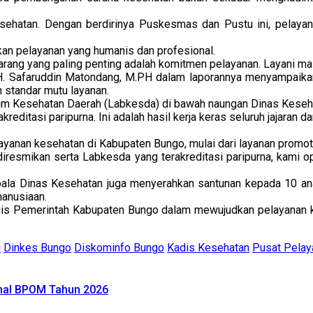
kesehatan. Dengan berdirinya Puskesmas dan Pustu ini, pelay
an pelayanan yang humanis dan profesional.
ekarang yang paling penting adalah komitmen pelayanan. Layani m
 H. Safaruddin Matondang, M.PH dalam laporannya menyampaikan
 standar mutu layanan.
 Kesehatan Daerah (Labkesda) di bawah naungan Dinas Kesehata
ditasi paripurna. Ini adalah hasil kerja keras seluruh jajaran d
nan kesehatan di Kabupaten Bungo, mulai dari layanan promotif,
resmikan serta Labkesda yang terakreditasi paripurna, kami o
epala Dinas Kesehatan juga menyerahkan santunan kepada 10 ana
manusiaan.
tegis Pemerintah Kabupaten Bungo dalam mewujudkan pelayanan ke
i
Dinkes Bungo
Diskominfo Bungo
Kadis Kesehatan
Pusat Pelay
onal BPOM Tahun 2026