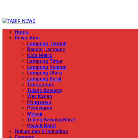
Skip
TERPERCAYA MENYINGKAP BERITA
to
content
Primary
Home
Menu
Ruwa Jurai
Lampung Tengah
Bandar Lampung
Kota Metro
Lampung Timur
Lampung Selatan
Lampung Utara
Lampung Barat
Tanggamus
Tulang Bawang
Way Kanan
Pringsewu
Pesawaran
Mesuji
Tulang Bawang Barat
Pesisir Barat
Hukum dan Kriminalitas
Ekonomi