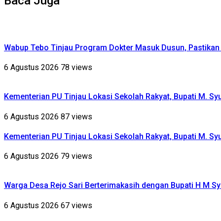
Baca Juga
Wabup Tebo Tinjau Program Dokter Masuk Dusun, Pastika
6 Agustus 2026
78 views
Kementerian PU Tinjau Lokasi Sekolah Rakyat, Bupati M. S
6 Agustus 2026
87 views
Kementerian PU Tinjau Lokasi Sekolah Rakyat, Bupati M. S
6 Agustus 2026
79 views
Warga Desa Rejo Sari Berterimakasih dengan Bupati H M Sy
6 Agustus 2026
67 views