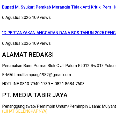
Bupati M. Syukur: Pemkab Merangin Tidak Anti Kritik, Pers 
6 Agustus 2026
109 views
“DIPERTANYAKAN ANGGARAN DANA BOS TAHUN 2025 PENG
6 Agustus 2026
109 views
ALAMAT REDAKSI
Perumahan Bumi Permai Blok C Jl. Palem Rt.012 Rw.013 Yuku
E-MAIL mulllampung1982@gmail.com
HOTLINE 0813 7940 1739 – 0821 8684 7603
PT. MEDIA TABIR JAYA
Penanggungjawab/Pemimpin Umum/Pemimpin Usaha: Mulyanto |
(LIHAT SELENGKAPNYA)