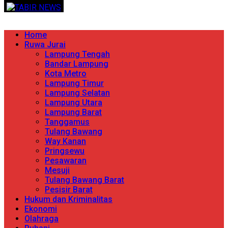
Skip
TERPERCAYA MENYINGKAP BERITA
to
content
Primary
Home
Menu
Ruwa Jurai
Lampung Tengah
Bandar Lampung
Kota Metro
Lampung Timur
Lampung Selatan
Lampung Utara
Lampung Barat
Tanggamus
Tulang Bawang
Way Kanan
Pringsewu
Pesawaran
Mesuji
Tulang Bawang Barat
Pesisir Barat
Hukum dan Kriminalitas
Ekonomi
Olahraga