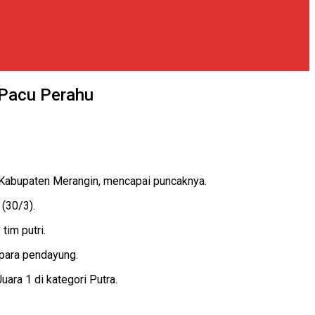
 Pacu Perahu
, Kabupaten Merangin, mencapai puncaknya.
 (30/3).
tim putri.
para pendayung.
ara 1 di kategori Putra.