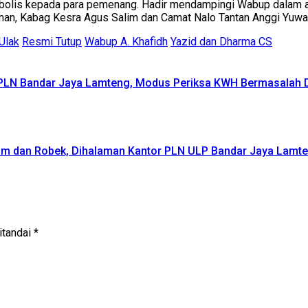
imbolis kepada para pemenang. Hadir mendampingi Wabup dalam 
man, Kabag Kesra Agus Salim dan Camat Nalo Tantan Anggi Yuwan
 Ulak
Resmi Tutup
Wabup A. Khafidh
Yazid dan Dharma CS
 Bandar Jaya Lamteng, Modus Periksa KWH Bermasalah Dide
am dan Robek, Dihalaman Kantor PLN ULP Bandar Jaya Lamt
itandai
*