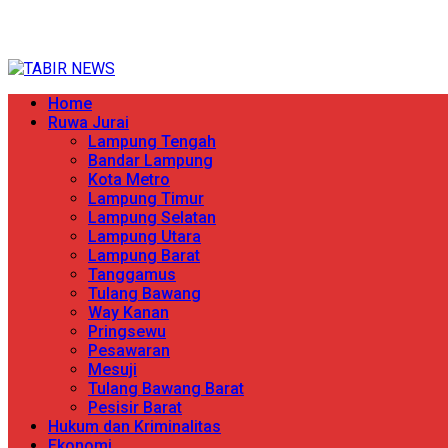
Skip
TERPERCAYA MENYINGKAP BERITA
to
content
Primary
Home
Menu
Ruwa Jurai
Lampung Tengah
Bandar Lampung
Kota Metro
Lampung Timur
Lampung Selatan
Lampung Utara
Lampung Barat
Tanggamus
Tulang Bawang
Way Kanan
Pringsewu
Pesawaran
Mesuji
Tulang Bawang Barat
Pesisir Barat
Hukum dan Kriminalitas
Ekonomi