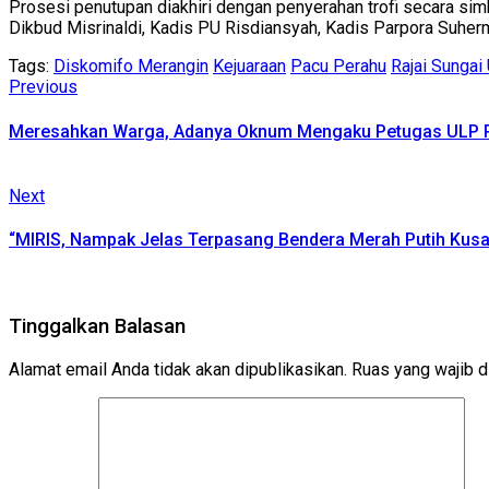
Prosesi penutupan diakhiri dengan penyerahan trofi secara s
Dikbud Misrinaldi, Kadis PU Risdiansyah, Kadis Parpora Suher
Tags:
Diskomifo Merangin
Kejuaraan
Pacu Perahu
Rajai Sungai
Continue
Previous
Previous
post:
Reading
Meresahkan Warga, Adanya Oknum Mengaku Petugas ULP PLN
Next
Next
post:
“MIRIS, Nampak Jelas Terpasang Bendera Merah Putih Kus
Tinggalkan Balasan
Alamat email Anda tidak akan dipublikasikan.
Ruas yang wajib d