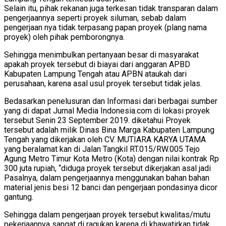
Selain itu, pihak rekanan juga terkesan tidak transparan dalam
pengerjaannya seperti proyek siluman, sebab dalam
pengerjaan nya tidak terpasang papan proyek (plang nama
proyek) oleh pihak pemborongnya.
Sehingga menimbulkan pertanyaan besar di masyarakat
apakah proyek tersebut di biayai dari anggaran APBD
Kabupaten Lampung Tengah atau APBN ataukah dari
perusahaan, karena asal usul proyek tersebut tidak jelas.
Bedasarkan penelusuran dan Informasi dari berbagai sumber
yang di dapat Jurnal Media Indonesia.com di lokasi proyek
tersebut Senin 23 September 2019. diketahui Proyek
tersebut adalah milik Dinas Bina Marga Kabupaten Lampung
Tengah yang dikerjakan oleh CV. MUTIARA KARYA UTAMA
yang beralamat kan di Jalan Tangkil RT.015/RW.005 Tejo
Agung Metro Timur Kota Metro (Kota) dengan nilai kontrak Rp
300 juta rupiah, “diduga proyek tersebut dikerjakan asal jadi
Pasalnya, dalam pengerjaannya menggunakan bahan bahan
material jenis besi 12 banci dan pengerjaan pondasinya dicor
gantung.
Sehingga dalam pengerjaan proyek tersebut kwalitas/mutu
pekerjaannya sangat di ragukan karena di khawatirkan tidak