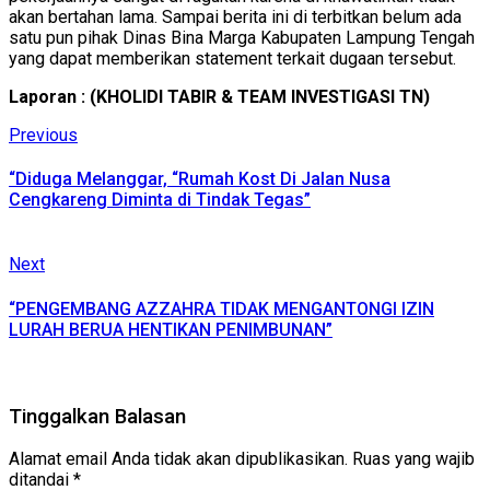
akan bertahan lama. Sampai berita ini di terbitkan belum ada
satu pun pihak Dinas Bina Marga Kabupaten Lampung Tengah
yang dapat memberikan statement terkait dugaan tersebut.
Laporan : (KHOLIDI TABIR & TEAM INVESTIGASI TN)
Continue
Previous
Previous
post:
Reading
“Diduga Melanggar, “Rumah Kost Di Jalan Nusa
Cengkareng Diminta di Tindak Tegas”
Next
Next
post:
“PENGEMBANG AZZAHRA TIDAK MENGANTONGI IZIN
LURAH BERUA HENTIKAN PENIMBUNAN”
Tinggalkan Balasan
Alamat email Anda tidak akan dipublikasikan.
Ruas yang wajib
ditandai
*