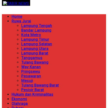
Skip
TERPERCAYA MENYINGKAP BERITA
to
content
Primary
Home
Menu
Ruwa Jurai
Lampung Tengah
Bandar Lampung
Kota Metro
Lampung Timur
Lampung Selatan
Lampung Utara
Lampung Barat
Tanggamus
Tulang Bawang
Way Kanan
Pringsewu
Pesawaran
Mesuji
Tulang Bawang Barat
Pesisir Barat
Hukum dan Kriminalitas
Ekonomi
Olahraga