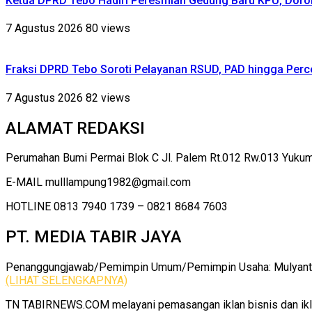
Ketua DPRD Tebo Hadiri Peresmian Gedung Baru KPU, Dor
7 Agustus 2026
80 views
Fraksi DPRD Tebo Soroti Pelayanan RSUD, PAD hingga Perce
7 Agustus 2026
82 views
ALAMAT REDAKSI
Perumahan Bumi Permai Blok C Jl. Palem Rt.012 Rw.013 Yuku
E-MAIL mulllampung1982@gmail.com
HOTLINE 0813 7940 1739 – 0821 8684 7603
PT. MEDIA TABIR JAYA
Penanggungjawab/Pemimpin Umum/Pemimpin Usaha: Mulyanto |
(LIHAT SELENGKAPNYA)
TN TABIRNEWS.COM melayani pemasangan iklan bisnis dan iklan