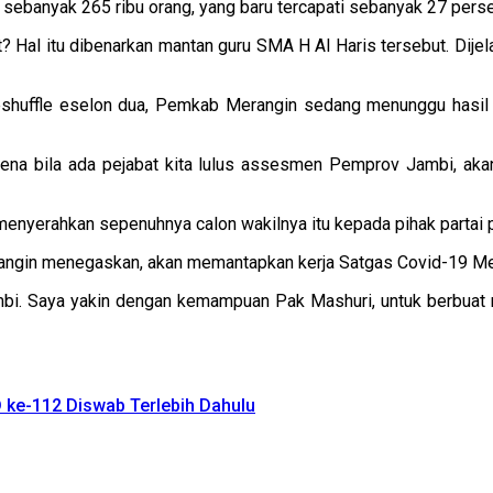
sebanyak 265 ribu orang, yang baru tercapati sebanyak 27 persen
net? Hal itu dibenarkan mantan guru SMA H Al Haris tersebut. Di
reshuffle eselon dua, Pemkab Merangin sedang menunggu hasi
karena bila ada pejabat kita lulus assesmen Pemprov Jambi, a
menyerahkan sepenuhnya calon wakilnya itu kepada pihak partai 
Merangin menegaskan, akan memantapkan kerja Satgas Covid-19 
bi. Saya yakin dengan kemampuan Pak Mashuri, untuk berbuat m
 ke-112 Diswab Terlebih Dahulu