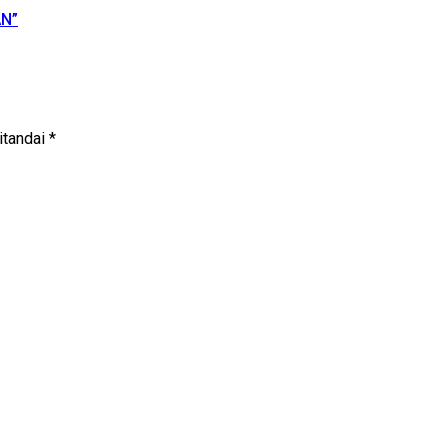
N”
itandai
*