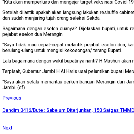
‘’Kita akan memperluas dan mengejar target vaksinasi Covid-19 
Setelah dilantik apakah akan langsung lakukan reshuffle cabi
dan sudah menjaring tujuh orang seleksi Sekda.
Bagaimana dengan eselon duanya? Dijelaskan bupati, untuk 
pejabat eselon dua Merangin.
‘’Saya tidak mau cepat-cepat melantik pejabat eselon dua, 
berulang-ulang untuk mengisi kekosongan,’’ terang Bupati.
Lalu bagaimana dengan wakil bupatinya nanti? H Mashuri akan 
Terpisah, Gubernur Jambi H Al Haris usai pelantikan bupati 
‘’Saya akan selalu memantau perkembangan Merangin dari Jam
Jambi. (sf)
Continue
Previous
Previous
post:
Reading
Dandim 0416/Bute : Sebelum Diterjunkan, 150 Satgas TMMD
Next
Next
post: