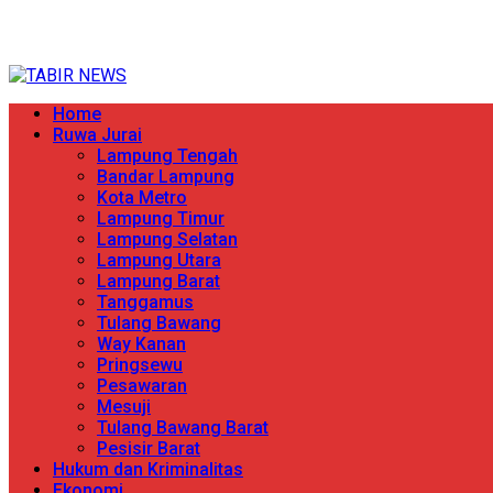
Skip
TERPERCAYA MENYINGKAP BERITA
to
content
Primary
Home
Menu
Ruwa Jurai
Lampung Tengah
Bandar Lampung
Kota Metro
Lampung Timur
Lampung Selatan
Lampung Utara
Lampung Barat
Tanggamus
Tulang Bawang
Way Kanan
Pringsewu
Pesawaran
Mesuji
Tulang Bawang Barat
Pesisir Barat
Hukum dan Kriminalitas
Ekonomi