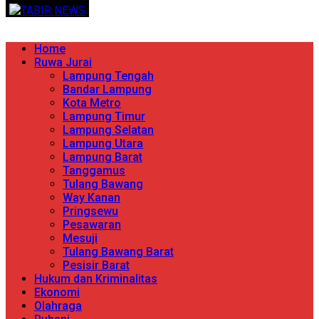
Skip
TERPERCAYA MENYINGKAP BERITA
to
content
Primary
Home
Menu
Ruwa Jurai
Lampung Tengah
Bandar Lampung
Kota Metro
Lampung Timur
Lampung Selatan
Lampung Utara
Lampung Barat
Tanggamus
Tulang Bawang
Way Kanan
Pringsewu
Pesawaran
Mesuji
Tulang Bawang Barat
Pesisir Barat
Hukum dan Kriminalitas
Ekonomi
Olahraga