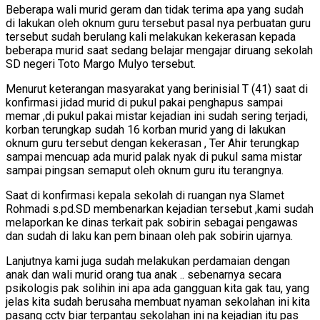
Beberapa wali murid geram dan tidak terima apa yang sudah
di lakukan oleh oknum guru tersebut pasal nya perbuatan guru
tersebut sudah berulang kali melakukan kekerasan kepada
beberapa murid saat sedang belajar mengajar diruang sekolah
SD negeri Toto Margo Mulyo tersebut.
Menurut keterangan masyarakat yang berinisial T (41) saat di
konfirmasi jidad murid di pukul pakai penghapus sampai
memar ,di pukul pakai mistar kejadian ini sudah sering terjadi,
korban terungkap sudah 16 korban murid yang di lakukan
oknum guru tersebut dengan kekerasan , Ter Ahir terungkap
sampai mencuap ada murid palak nyak di pukul sama mistar
sampai pingsan semaput oleh oknum guru itu terangnya.
Saat di konfirmasi kepala sekolah di ruangan nya Slamet
Rohmadi s.pd.SD membenarkan kejadian tersebut ,kami sudah
melaporkan ke dinas terkait pak sobirin sebagai pengawas
dan sudah di laku kan pem binaan oleh pak sobirin ujarnya.
Lanjutnya kami juga sudah melakukan perdamaian dengan
anak dan wali murid orang tua anak .. sebenarnya secara
psikologis pak solihin ini apa ada gangguan kita gak tau, yang
jelas kita sudah berusaha membuat nyaman sekolahan ini kita
pasang cctv biar terpantau sekolahan ini na kejadian itu pas