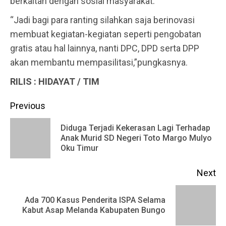
berkaitan dengan sosial masyarakat.
“Jadi bagi para ranting silahkan saja berinovasi
membuat kegiatan-kegiatan seperti pengobatan
gratis atau hal lainnya, nanti DPC, DPD serta DPP
akan membantu mempasilitasi,”pungkasnya.
RILIS : HIDAYAT / TIM
Continue
Previous
Reading
Diduga Terjadi Kekerasan Lagi Terhadap
Pr
Anak Murid SD Negeri Toto Margo Mulyo
Oku Timur
po
Next
Ada 700 Kasus Penderita ISPA Selama
Next
Kabut Asap Melanda Kabupaten Bungo
post: