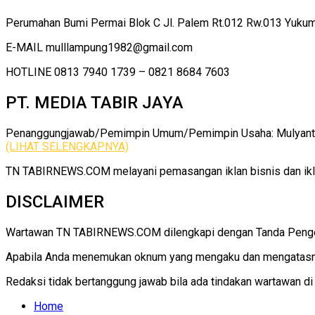
Perumahan Bumi Permai Blok C Jl. Palem Rt.012 Rw.013 Yuku
E-MAIL mulllampung1982@gmail.com
HOTLINE 0813 7940 1739 – 0821 8684 7603
PT. MEDIA TABIR JAYA
Penanggungjawab/Pemimpin Umum/Pemimpin Usaha: Mulyanto |
(LIHAT SELENGKAPNYA)
TN TABIRNEWS.COM melayani pemasangan iklan bisnis dan iklan
DISCLAIMER
Wartawan TN TABIRNEWS.COM dilengkapi dengan Tanda Pengenal
Apabila Anda menemukan oknum yang mengaku dan mengatasna
Redaksi tidak bertanggung jawab bila ada tindakan wartawan d
Home