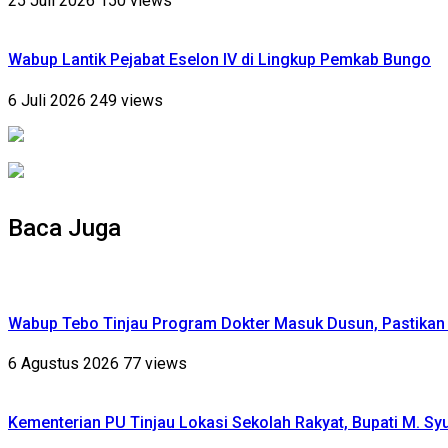
25 Juli 2026
150 views
Wabup Lantik Pejabat Eselon IV di Lingkup Pemkab Bungo
6 Juli 2026
249 views
Baca Juga
Wabup Tebo Tinjau Program Dokter Masuk Dusun, Pastika
6 Agustus 2026
77 views
Kementerian PU Tinjau Lokasi Sekolah Rakyat, Bupati M. S