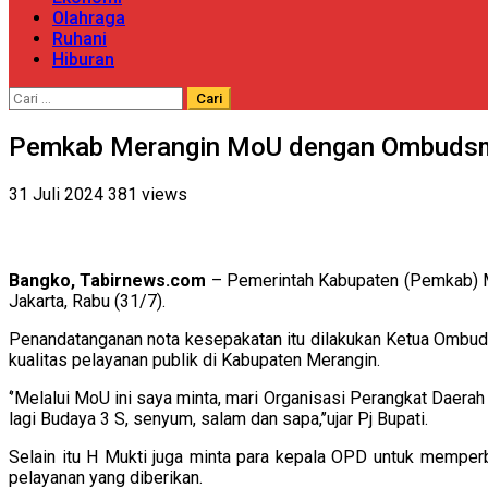
Olahraga
Ruhani
Hiburan
Cari
untuk:
Pemkab Merangin MoU dengan Ombuds
31 Juli 2024
381 views
Bangko, Tabirnews.com
– Pemerintah Kabupaten (Pemkab) 
Jakarta, Rabu (31/7).
Penandatanganan nota kesepakatan itu dilakukan Ketua Ombuds
kualitas pelayanan publik di Kabupaten Merangin.
‘’Melalui MoU ini saya minta, mari Organisasi Perangkat Daer
lagi Budaya 3 S, senyum, salam dan sapa,’’ujar Pj Bupati.
Selain itu H Mukti juga minta para kepala OPD untuk memperb
pelayanan yang diberikan.