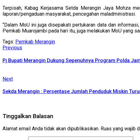
Terpisah, Kabag Kerjasama Setda Merangin Jaya Mohza menga
laporan/pengaduan masyarakat, pencegahan maladministrasi.
‘’Dalam MoU ini juga disepakati pertukaran data dan informas
Pemkab Muarojambi pada hari itu, juga melakukan MoU yang sa
Tags:
Pemkab Merangin
Continue
Previous
Previous
post:
Reading
Pj Bupati Merangin Dukung Sepenuhnya Program Polda Jam
Next
Next
post:
Sekda Merangin : Persentase Jumlah Penduduk Miskin Turun
Tinggalkan Balasan
Alamat email Anda tidak akan dipublikasikan.
Ruas yang wajib d