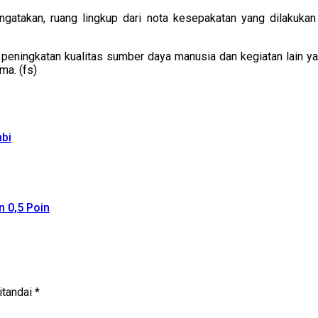
takan, ruang lingkup dari nota kesepakatan yang dilakukan 
i, peningkatan kualitas sumber daya manusia dan kegiatan lain y
ma. (fs)
bi
 0,5 Poin
itandai
*