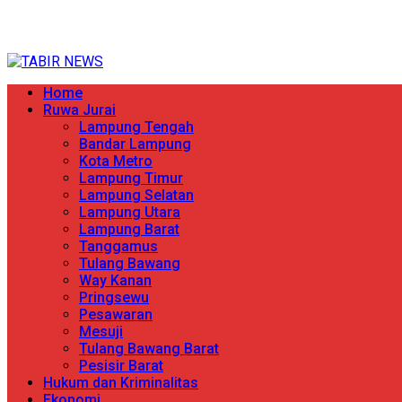
Skip
TERPERCAYA MENYINGKAP BERITA
to
content
Primary
Home
Menu
Ruwa Jurai
Lampung Tengah
Bandar Lampung
Kota Metro
Lampung Timur
Lampung Selatan
Lampung Utara
Lampung Barat
Tanggamus
Tulang Bawang
Way Kanan
Pringsewu
Pesawaran
Mesuji
Tulang Bawang Barat
Pesisir Barat
Hukum dan Kriminalitas
Ekonomi