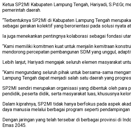
Ketua SP2MI Kabupaten Lampung Tengah, Hariyadi, S.Pd.Gr, me
pemerintah daerah.
“Terbentuknya SP2MI di Kabupaten Lampung Tengah merupakan l
sebagai gerakan kolektif yang berorientasi pada solusi nyata at
Ia juga menekankan pentingnya kolaborasi sebagai fondasi ut
“Kami memiliki komitmen kuat untuk menjalin kemitraan konstru
mendorong percepatan pembangunan SDM yang unggul, adaptif,
Lebih lanjut, Hariyadi mengajak seluruh elemen masyarakat untu
“Kami mengundang seluruh pihak untuk bersama-sama mengambi
Lampung Tengah dapat menjadi salah satu daerah yang progres
SP2MI sendiri merupakan organisasi yang dibentuk oleh para pe
pendidik, peserta didik, serta masyarakat luas, khususnya kel
Dalam kiprahnya, SP2MI tidak hanya berfokus pada aspek aka
daya manusia melalui berbagai program seperti pendampingan
Dengan jaringan yang telah tersebar di berbagai provinsi di 
Emas 2045.