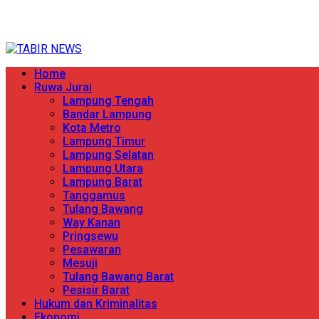
Skip
TERPERCAYA MENYINGKAP BERITA
to
content
Primary
Home
Menu
Ruwa Jurai
Lampung Tengah
Bandar Lampung
Kota Metro
Lampung Timur
Lampung Selatan
Lampung Utara
Lampung Barat
Tanggamus
Tulang Bawang
Way Kanan
Pringsewu
Pesawaran
Mesuji
Tulang Bawang Barat
Pesisir Barat
Hukum dan Kriminalitas
Ekonomi