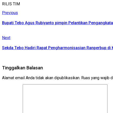
RILIS TIM
Continue
Previous
Previous
post:
Reading
Bupati Tebo Agus Rubiyanto pimpin Pelantikan Pengangkat
Next
Next
post:
Sekda Tebo Hadiri Rapat Pengharmonisasian Ranperbup di
Tinggalkan Balasan
Alamat email Anda tidak akan dipublikasikan.
Ruas yang wajib d