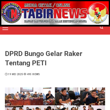
Skip
to
TERPERCAYA MENYINGKAP BERITA
content
Primary
Menu
DPRD Bungo Gelar Raker
Tentang PETI
19 MEI 2025
495 VIEWS