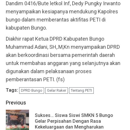
Dandim 0416/Bute letkol Inf, Dedy Pungky Irwanto
menyampaikan kesiapanya mendukung Kapolres
bungo dalam memberantas aktifitas PETI di
kabupaten Bungo.
Diakhir rapat Ketua DPRD Kabupaten Bungo
Muhammad Adani, SH,.M,Kn menyampaikan DPRD
akan berkoordinasi bersama pemerintah daerah
untuk membahas anggaran yang selanjutnya akan
digunakan dalam pelaksanaan proses
pemberantasan PETI. (fs)
Tags:
DPRD Bungo
Gelar Raker
Tentang PETI
Continue
Previous
Reading
Sukses… Siswa Siswi SMKN 5 Bungo
Pr
Gelar Perpisahan Dengan Rasa
Kekeluargaan dan Mengharukan
po