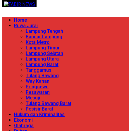
Skip
TERPERCAYA MENYINGKAP BERITA
to
content
Primary
Home
Menu
Ruwa Jurai
Lampung Tengah
Bandar Lampung
Kota Metro
Lampung Timur
Lampung Selatan
Lampung Utara
Lampung Barat
Tanggamus
Tulang Bawang
Way Kanan
Pringsewu
Pesawaran
Mesuji
Tulang Bawang Barat
Pesisir Barat
Hukum dan Kriminalitas
Ekonomi
Olahraga