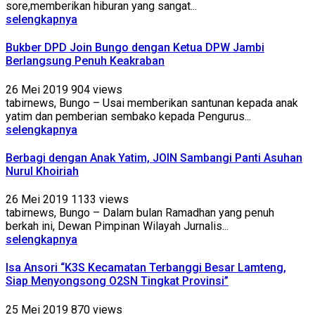
sore,memberikan hiburan yang sangat...
selengkapnya
Bukber DPD Join Bungo dengan Ketua DPW Jambi
Berlangsung Penuh Keakraban
26 Mei 2019
904 views
tabirnews, Bungo – Usai memberikan santunan kepada anak
yatim dan pemberian sembako kepada Pengurus...
selengkapnya
Berbagi dengan Anak Yatim, JOIN Sambangi Panti Asuhan
Nurul Khoiriah
26 Mei 2019
1133 views
tabirnews, Bungo – Dalam bulan Ramadhan yang penuh
berkah ini, Dewan Pimpinan Wilayah Jurnalis...
selengkapnya
Isa Ansori “K3S Kecamatan Terbanggi Besar Lamteng,
Siap Menyongsong O2SN Tingkat Provinsi”
25 Mei 2019
870 views