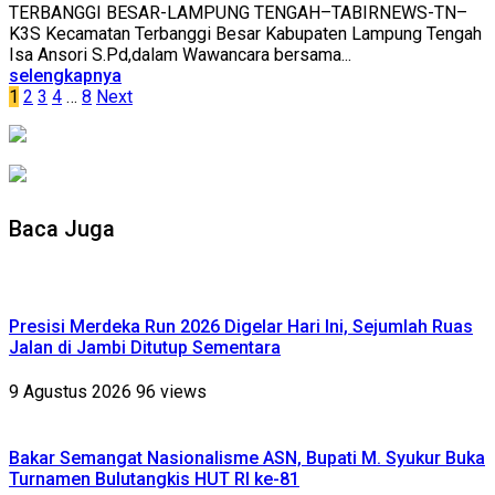
TERBANGGI BESAR-LAMPUNG TENGAH–TABIRNEWS-TN–
K3S Kecamatan Terbanggi Besar Kabupaten Lampung Tengah
Isa Ansori S.Pd,dalam Wawancara bersama...
selengkapnya
Paginasi
1
2
3
4
…
8
Next
pos
Baca Juga
Presisi Merdeka Run 2026 Digelar Hari Ini, Sejumlah Ruas
Jalan di Jambi Ditutup Sementara
9 Agustus 2026
96 views
Bakar Semangat Nasionalisme ASN, Bupati M. Syukur Buka
Turnamen Bulutangkis HUT RI ke-81